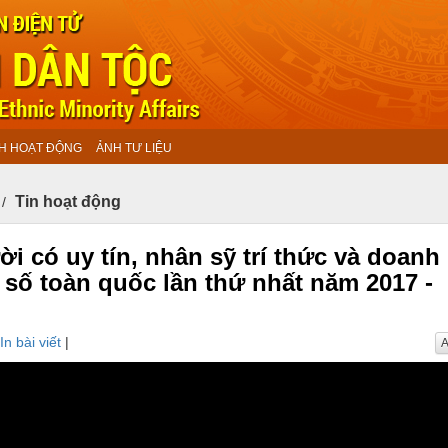
H HOẠT ĐỘNG
ẢNH TƯ LIỆU
Tin hoạt động
 có uy tín, nhân sỹ trí thức và doanh
u số toàn quốc lần thứ nhất năm 2017 -
In bài viết
|
A