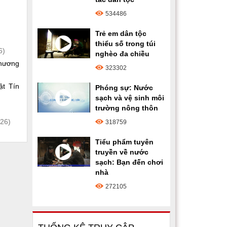
534486
Trẻ em dân tộc
thiểu số trong túi
6)
nghèo đa chiều
phương
323302
ật Tín
Phóng sự: Nước
sạch và vệ sinh môi
trường nông thôn
26)
318759
Tiểu phẩm tuyên
truyền về nước
sạch: Bạn đến chơi
nhà
272105