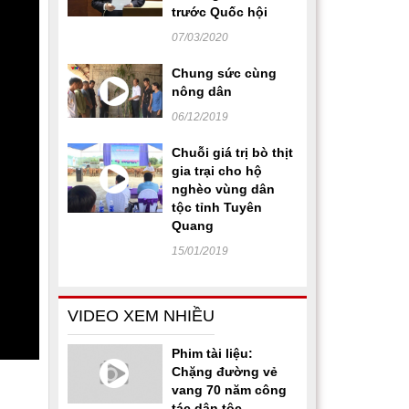
trước Quốc hội
07/03/2020
Chung sức cùng
nông dân
06/12/2019
Chuỗi giá trị bò thịt
gia trại cho hộ
nghèo vùng dân
tộc tỉnh Tuyên
Quang
15/01/2019
VIDEO XEM NHIỀU
Phim tài liệu:
Chặng đường vẻ
vang 70 năm công
tác dân tộc