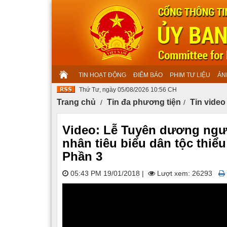
TIN HOẠT ĐỘNG
ĐIỂM BÁO
PHIM TƯ LIỆU
ẢN
Thứ Tư, ngày 05/08/2026 10:56 CH
Trang chủ
Tin đa phương tiện
Tin video
Video: Lễ Tuyên dương người
nhân tiêu biểu dân tộc thiể
Phần 3
05:43 PM 19/01/2018
|
Lượt xem: 26293