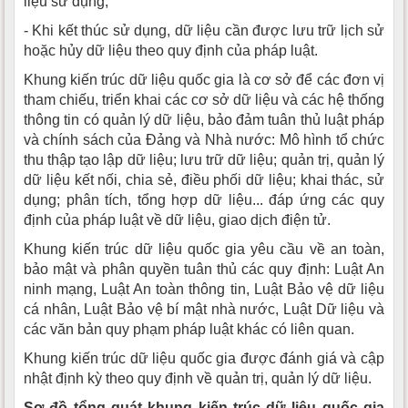
liệu sử dụng;
- Khi kết thúc sử dụng, dữ liệu cần được lưu trữ lịch sử
hoặc hủy dữ liệu theo quy định của pháp luật.
Khung kiến trúc dữ liệu quốc gia là cơ sở để các đơn vị
tham chiếu, triển khai các cơ sở dữ liệu và các hệ thống
thông tin có quản lý dữ liệu, bảo đảm tuân thủ luật pháp
và chính sách của Đảng và Nhà nước: Mô hình tổ chức
thu thập tạo lập dữ liệu; lưu trữ dữ liệu; quản trị, quản lý
dữ liệu kết nối, chia sẻ, điều phối dữ liệu; khai thác, sử
dụng; phân tích, tổng hợp dữ liệu... đáp ứng các quy
định của pháp luật về dữ liệu, giao dịch điện tử.
Khung kiến trúc dữ liệu quốc gia yêu cầu về an toàn,
bảo mật và phân quyền tuân thủ các quy định: Luật An
ninh mạng, Luật An toàn thông tin, Luật Bảo vệ dữ liệu
cá nhân, Luật Bảo vệ bí mật nhà nước, Luật Dữ liệu và
các văn bản quy phạm pháp luật khác có liên quan.
Khung kiến trúc dữ liệu quốc gia được đánh giá và cập
nhật định kỳ theo quy định về quản trị, quản lý dữ liệu.
Sơ đồ tổng quát khung kiến trúc dữ liệu quốc gia