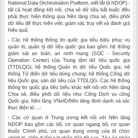
National Data Orchestration Platform, viết tắt là NDOP) -
tất cả hoạt động kết nối, chia sẻ dữ liệu bắt buộc đều
phải thực hiện thông qua Nền tảng chia sẻ, điều phối
dữ liệu để thực hiện việc giám sát, truy vết và đánh giá
hiệu quả;
- Các hệ thống thông tin quốc gia tiêu biểu phục vụ
quản trị, quản lý dữ liệu quốc gia bao gồm: hệ thống
giám sát an toàn, an ninh mạng (SOC - Security
Operation Center) của Trung tâm dữ liệu quốc gia
(TTDLQG); hệ thống Quản trị dữ liệu Quốc gia; hệ
thống Từ điển dữ liệu dùng chung; hệ thống Cổng dữ
liệu Quốc gia; sàn dữ liệu của TTDLQG. Các hệ thống
thông tin quốc gia tiêu biểu khác kết nối với Nền tảng
Chia sẻ, điều phối dữ liệu như Cổng Dịch vụ công
Quốc gia; Nền tảng VNeID/Nền tảng định danh và xác
thực điện tử…;
- Các cơ quan ở Trung ương kết nối với Nền tảng
NDOP bao gồm các bộ, cơ quan ngang bộ, cơ quan
thuộc Chính phủ, cơ quan trung ương của tổ chức
chính trị, Viện Kiểm sát nhân dân tối cao, Tòa án nhân