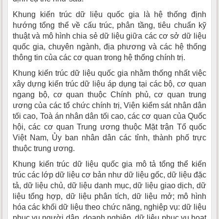
Khung kiến trúc dữ liệu quốc gia là hệ thống định
hướng tổng thể về cấu trúc, phân tầng, tiêu chuẩn kỹ
thuật và mô hình chia sẻ dữ liệu giữa các cơ sở dữ liệu
quốc gia, chuyên ngành, địa phương và các hệ thống
thông tin của các cơ quan trong hệ thống chính trị.
Khung kiến trúc dữ liệu quốc gia nhằm thống nhất việc
xây dựng kiến trúc dữ liệu áp dụng tại các bộ, cơ quan
ngang bộ, cơ quan thuộc Chính phủ, cơ quan trung
ương của các tổ chức chính trị, Viện kiểm sát nhân dân
tối cao, Toà án nhân dân tối cao, các cơ quan của Quốc
hội, các cơ quan Trung ương thuộc Mặt trận Tổ quốc
Việt Nam, Ủy ban nhân dân các tỉnh, thành phố trực
thuộc trung ương.
Khung kiến trúc dữ liệu quốc gia mô tả tổng thể kiến
trúc các lớp dữ liệu cơ bản như dữ liệu gốc, dữ liệu đặc
tả, dữ liệu chủ, dữ liệu danh mục, dữ liệu giao dịch, dữ
liệu tổng hợp, dữ liệu phân tích, dữ liệu mở; mô hình
hóa các khối dữ liệu theo chức năng, nghiệp vụ: dữ liệu
phục vụ người dân, doanh nghiệp, dữ liệu phục vụ hoạt