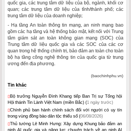
quốc gia, các trung tâm dữ liệu của bộ, ngành, khối cơ
quan; các trung tâm dữ liệu của tỉnh/thành phố; các
trung tâm dữ liệu của doanh nghiệp;
- Hạ tầng An toàn thông tin mạng, an ninh mạng bao
gồm các hạ tầng và hệ thống bảo mật, kết nối với Trung
tâm giám sát an toàn không gian mạng (SOC) của
Trung tâm dữ liệu quốc gia và các SOC của các cơ
quan trong hệ thống chính trị, bảo đảm an toàn cho toàn
bộ hạ tầng công nghệ thông tin của quốc gia từ trung
ương đến địa phương.
(baochinhphu.vn)
Tin khác
Bộ trưởng Nguyễn Đình Khang tiếp Ban Trị sự Tổng hội
Hội thánh Tin Lành Việt Nam (miền Bắc) (
1 ngày trước)
Chính phủ ban hành chính sách đối với người có uy tín
trong vùng đồng bào dân tộc thiểu số (
06/08/2026)
Thủ tướng Lê Minh Hưng: Xây dựng Khung bảo đảm an
ninh AI quốc gia và năng lực chuyên trách về an ninh AI