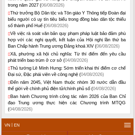
trong năm 2027 (
06/08/2026)
Thứ trưởng Bộ Dân tộc và Tôn giáo Y Thông tiếp Đoàn đại
biểu người có uy tín tiêu biểu trong đồng bào dân tộc thiểu
số thành phố Huế (
06/08/2026)
Về việc rà soát văn bản quy phạm pháp luật bảo đảm phù
hợp với các nghị quyết, kết luận của Hội nghị lần thứ ba
Ban Chấp hành Trung ương Đảng khoá XIV (
06/08/2026)
Xã, phường xã hội chủ nghĩa: Từ thí điểm đến yêu cầu
phát triển bao trùm ở cơ sở (
04/08/2026)
Thủ tướng Lê Minh Hưng: Sớm triển khai thí điểm cơ chế
Đại sứ, Đặc phái viên về công nghệ (
04/08/2026)
Đến năm 2045, Việt Nam thuộc nhóm 30 nước dẫn đầu
thế giới về chính phủ điện tử/chính phủ số (
04/08/2026)
Ban hành Chương trình công tác năm 2026 của Ban Chỉ
đạo Trung ương thực hiện các Chương trình MTQG
(
04/08/2026)
|
VN
EN
Tog
navi