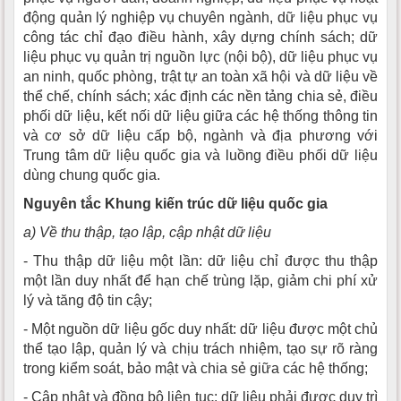
động quản lý nghiệp vụ chuyên ngành, dữ liệu phục vụ
công tác chỉ đạo điều hành, xây dựng chính sách; dữ
liệu phục vụ quản trị nguồn lực (nội bộ), dữ liệu phục vụ
an ninh, quốc phòng, trật tự an toàn xã hội và dữ liệu về
thể chế, chính sách; xác định các nền tảng chia sẻ, điều
phối dữ liệu, kết nối dữ liệu giữa các hệ thống thông tin
và cơ sở dữ liệu cấp bộ, ngành và địa phương với
Trung tâm dữ liệu quốc gia và luồng điều phối dữ liệu
dùng chung quốc gia.
Nguyên tắc Khung kiến trúc dữ liệu quốc gia
a) Về thu thập, tạo lập, cập nhật dữ liệu
- Thu thập dữ liệu một lần: dữ liệu chỉ được thu thập
một lần duy nhất để hạn chế trùng lặp, giảm chi phí xử
lý và tăng độ tin cậy;
- Một nguồn dữ liệu gốc duy nhất: dữ liệu được một chủ
thể tạo lập, quản lý và chịu trách nhiệm, tạo sự rõ ràng
trong kiểm soát, bảo mật và chia sẻ giữa các hệ thống;
- Cập nhật và đồng bộ liên tục: dữ liệu phải được duy trì