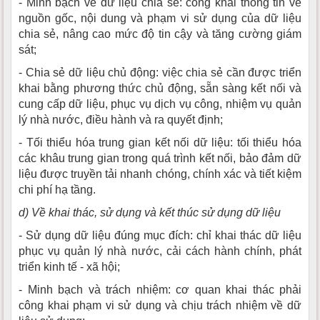
- Minh bạch về dữ liệu chia sẻ: công khai thông tin về
nguồn gốc, nội dung và phạm vi sử dụng của dữ liệu
chia sẻ, nâng cao mức độ tin cậy và tăng cường giám
sát;
- Chia sẻ dữ liệu chủ động: việc chia sẻ cần được triển
khai bằng phương thức chủ động, sẵn sàng kết nối và
cung cấp dữ liệu, phục vụ dịch vụ công, nhiệm vụ quản
lý nhà nước, điều hành và ra quyết định;
- Tối thiểu hóa trung gian kết nối dữ liệu: tối thiểu hóa
các khâu trung gian trong quá trình kết nối, bảo đảm dữ
liệu được truyền tải nhanh chóng, chính xác và tiết kiệm
chi phí hạ tầng.
d) Về khai thác, sử dụng và kết thúc sử dụng dữ liệu
- Sử dụng dữ liệu đúng mục đích: chỉ khai thác dữ liệu
phục vụ quản lý nhà nước, cải cách hành chính, phát
triển kinh tế - xã hội;
- Minh bạch và trách nhiệm: cơ quan khai thác phải
công khai phạm vi sử dụng và chịu trách nhiệm về dữ