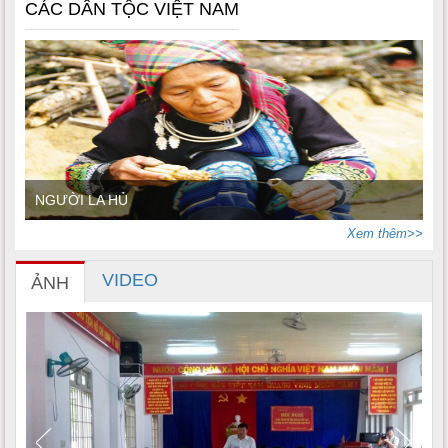
CÁC DÂN TỘC VIỆT NAM
NGƯỜI LA HỦ
Xem thêm>>
VIDEO
ẢNH