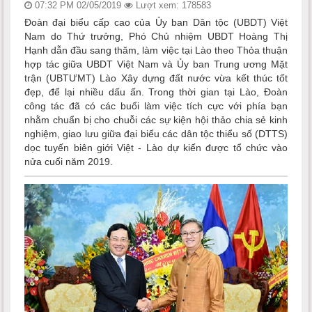
07:32 PM 02/05/2019
Lượt xem: 178583
Đoàn đại biểu cấp cao của Ủy ban Dân tộc (UBDT) Việt
Nam do Thứ trưởng, Phó Chủ nhiệm UBDT Hoàng Thị
Hạnh dẫn đầu sang thăm, làm việc tại Lào theo Thỏa thuận
hợp tác giữa UBDT Việt Nam và Ủy ban Trung ương Mặt
trận (UBTƯMT) Lào Xây dựng đất nước vừa kết thúc tốt
đẹp, để lại nhiều dấu ấn. Trong thời gian tại Lào, Đoàn
công tác đã có các buổi làm việc tích cực với phía bạn
nhằm chuẩn bị cho chuỗi các sự kiện hội thảo chia sẻ kinh
nghiệm, giao lưu giữa đại biểu các dân tộc thiểu số (DTTS)
dọc tuyến biên giới Việt - Lào dự kiến được tổ chức vào
nửa cuối năm 2019.