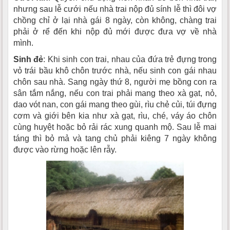
nhưng sau lễ cưới nếu nhà trai nộp đủ sính lễ thì đôi vợ
chồng chỉ ở lại nhà gái 8 ngày, còn không, chàng trai
phải ở rể đến khi nộp đủ mới được đưa vợ về nhà
mình.
Sinh đẻ
: Khi sinh con trai, nhau của đứa trẻ đựng trong
vỏ trái bầu khô chôn trước nhà, nếu sinh con gái nhau
chôn sau nhà. Sang ngày thứ 8, người mẹ bồng con ra
sân tắm nắng, nếu con trai phải mang theo xà gạt, nỏ,
dao vót nan, con gái mang theo gùi, rìu chẻ củi, túi đựng
cơm và giới bên kia như xà gạt, rìu, ché, váy áo chôn
cùng huyệt hoặc bỏ rải rác xung quanh mộ. Sau lễ mai
táng thì bỏ mả và tang chủ phải kiêng 7 ngày không
được vào rừng hoặc lên rẫy.