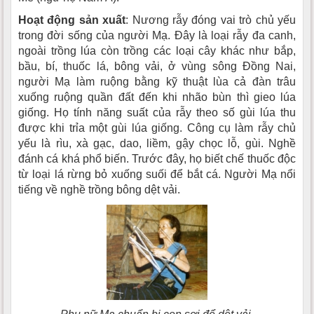
Hoạt động sản xuất
: Nương rẫy đóng vai trò chủ yếu
trong đời sống của người Mạ. Ðây là loại rẫy đa canh,
ngoài trồng lúa còn trồng các loại cây khác như bắp,
bầu, bí, thuốc lá, bông vải, ở vùng sông Ðồng Nai,
người Mạ làm ruộng bằng kỹ thuật lùa cả đàn trâu
xuống ruộng quần đất đến khi nhão bùn thì gieo lúa
giống. Họ tính năng suất của rẫy theo số gùi lúa thu
được khi trỉa một gùi lúa giống. Công cụ làm rẫy chủ
yếu là rìu, xà gạc, dao, liềm, gậy chọc lỗ, gùi. Nghề
đánh cá khá phổ biến. Trước đây, họ biết chế thuốc độc
từ loại lá rừng bỏ xuống suối để bắt cá. Người Mạ nổi
tiếng về nghề trồng bông dệt vải.