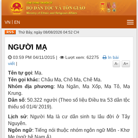
|
VN
EN
Tog
navi
Thứ Bảy, ngày 08/08/2026 04:52 CH
NGƯỜI MẠ
03:59 PM 04/11/2015
|
Lượt xem: 62275
In bài
viết
|
A-
A+
Tên tự gọi
: Mạ.
Tên gọi khác:
Châu Mạ, Chô Mạ, Chê Mạ.
Nhóm địa phương
: Mạ Ngăn, Mạ Xốp, Mạ Tô, Mạ
Krung.
Dân số
: 50.322 người (Theo số liệu Điều tra 53 dân tộc
thiểu số 01/4/ 2019).
Lịch sử
: Người Mạ là cư dân sinh tụ lâu đời ở Tây
Nguyên.
Ngôn ngữ
: Tiếng nói thuộc nhóm ngôn ngữ Môn - Khơ
Me (ngữ hệ Nam Á).