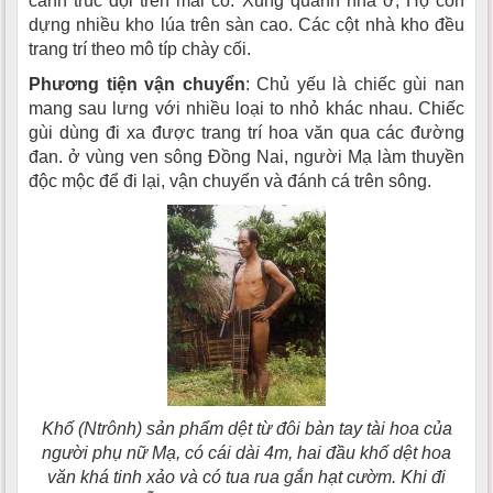
cành trúc đội trên mái cỏ. Xung quanh nhà ở, Họ còn
dựng nhiều kho lúa trên sàn cao. Các cột nhà kho đều
trang trí theo mô típ chày cối.
Phương tiện vận chuyển
: Chủ yếu là chiếc gùi nan
mang sau lưng với nhiều loại to nhỏ khác nhau. Chiếc
gùi dùng đi xa được trang trí hoa văn qua các đường
đan. ở vùng ven sông Ðồng Nai, người Mạ làm thuyền
độc mộc để đi lại, vận chuyển và đánh cá trên sông.
Khố (Ntrônh) sản phẩm dệt từ đôi bàn tay tài hoa của
người phụ nữ Mạ, có cái dài 4m, hai đầu khố dệt hoa
văn khá tinh xảo và có tua rua gắn hạt cườm. Khi đi