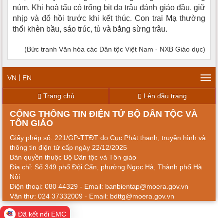
núm. Khi hoà tấu có trống bịt da trâu đánh giáo đầu, giữ
nhịp và đổ hồi trước khi kết thúc. Con trai Mạ thường
thổi khèn bầu, sáo trúc, tù và bằng sừng trâu.
(Bức tranh Văn hóa các Dân tộc Việt Nam - NXB Giáo dục)
|
VN
EN
Tog
navi
Trang chủ
Lên đầu trang
CỔNG THÔNG TIN ĐIỆN TỬ BỘ DÂN TỘC VÀ
TÔN GIÁO
Giấy phép số: 221/GP-TTĐT do Cục Phát thanh, truyền hình và
thông tin điện tử cấp ngày 22/12/2025
Bản quyền thuộc Bộ Dân tộc và Tôn giáo
Địa chỉ: Số 349 phố Đội Cấn, phường Ngọc Hà, Thành phố Hà
Nội
Điện thoại: 080 44329 - Email: banbientap@moera.gov.vn
Văn thư: 024 37332009 - Email: bdttg@moera.gov.vn
Đã kết nối EMC