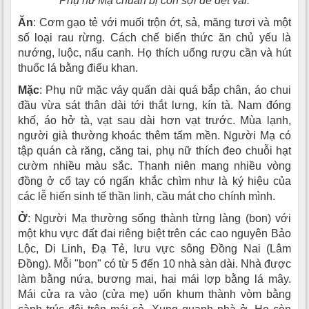
Phụ nữ Mạ chuẩn bị con sợi để dệt vải.
Ăn
: Cơm gạo tẻ với muối trộn ớt, sả, măng tươi và một
số loại rau rừng. Cách chế biến thức ăn chủ yếu là
nướng, luộc, nấu canh. Họ thích uống rượu cần và hút
thuốc lá bằng điếu khan.
Mặc
: Phụ nữ mặc váy quấn dài quá bắp chân, áo chui
đầu vừa sát thân dài tới thắt lưng, kín tà. Nam đóng
khố, áo hở tà, vạt sau dài hơn vạt trước. Mùa lạnh,
người già thường khoác thêm tấm mền. Người Mạ có
tập quán cà răng, căng tai, phụ nữ thích đeo chuỗi hạt
cườm nhiều màu sắc. Thanh niên mang nhiều vòng
đồng ở cổ tay có ngấn khắc chìm như là ký hiệu của
các lễ hiến sinh tế thần linh, cầu mát cho chính mình.
Ở
: Người Mạ thường sống thành từng làng (bon) với
một khu vực đất đai riêng biệt trên các cao nguyên Bảo
Lộc, Di Linh, Ðạ Tẻ, lưu vực sông Ðồng Nai (Lâm
Ðồng). Mỗi "bon" có từ 5 đến 10 nhà sàn dài. Nhà được
làm bằng nứa, bương mai, hai mái lợp bằng lá mây.
Mái cửa ra vào (cửa mẹ) uốn khum thành vòm bằng