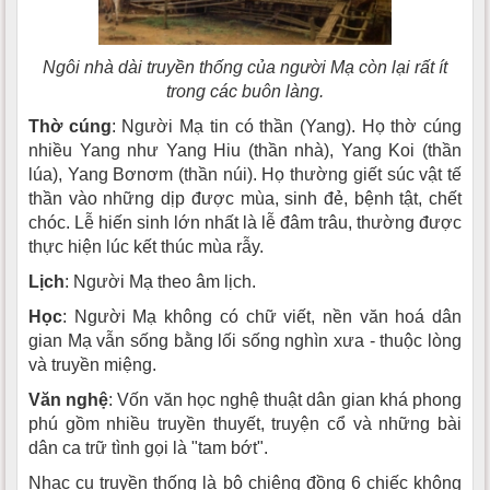
Ngôi nhà dài truyền thống của người Mạ còn lại rất ít
trong các buôn làng.
Thờ cúng
: Người Mạ tin có thần (Yang). Họ thờ cúng
nhiều Yang như Yang Hiu (thần nhà), Yang Koi (thần
lúa), Yang Bơnơm (thần núi). Họ thường giết súc vật tế
thần vào những dịp được mùa, sinh đẻ, bệnh tật, chết
chóc. Lễ hiến sinh lớn nhất là lễ đâm trâu, thường được
thực hiện lúc kết thúc mùa rẫy.
Lịch
: Người Mạ theo âm lịch.
Học
: Người Mạ không có chữ viết, nền văn hoá dân
gian Mạ vẫn sống bằng lối sống nghìn xưa - thuộc lòng
và truyền miệng.
Văn nghệ
: Vốn văn học nghệ thuật dân gian khá phong
phú gồm nhiều truyền thuyết, truyện cổ và những bài
dân ca trữ tình gọi là "tam bớt".
Nhạc cụ truyền thống là bộ chiêng đồng 6 chiếc không