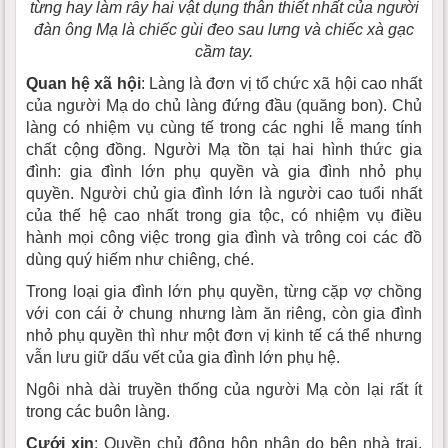
từng hay làm rẫy hai vật dụng thân thiết nhất của người
đàn ông Mạ là chiếc gùi đeo sau lưng và chiếc xà gạc
cầm tay.
Quan hệ xã hội
: Làng là đơn vị tổ chức xã hội cao nhất
của người Mạ do chủ làng đứng đầu (quăng bon). Chủ
làng có nhiệm vụ cùng tế trong các nghi lễ mang tính
chất cộng đồng. Người Mạ tồn tại hai hình thức gia
đình: gia đình lớn phụ quyền và gia đình nhỏ phụ
quyền. Người chủ gia đình lớn là người cao tuổi nhất
của thế hệ cao nhất trong gia tộc, có nhiệm vụ điều
hành mọi công việc trong gia đình và trông coi các đồ
dùng quý hiếm như chiêng, ché.
Trong loại gia đình lớn phụ quyền, từng cặp vợ chồng
với con cái ở chung nhưng làm ăn riêng, còn gia đình
nhỏ phụ quyền thì như một đơn vị kinh tế cá thể nhưng
vẫn lưu giữ dấu vết của gia đình lớn phụ hệ.
Ngôi nhà dài truyền thống của người Mạ còn lại rất ít
trong các buôn làng.
Cưới xin
: Quyền chủ động hôn nhân do bên nhà trai,