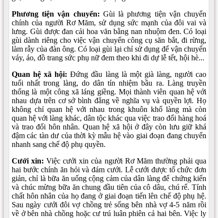
Phương tiện vận chuyển:
Gùi là phương tiện vận chuyển
chính của người Rơ Măm, sử dụng sức mạnh của đôi vai và
lưng. Gùi được đan cải hoa văn bằng nan nhuộm đen. Có loại
gùi dành riêng cho việc vận chuyển công cụ săn bắt, đi rừng,
làm rẫy của đàn ông. Có loại gùi lại chỉ sử dụng để vận chuyển
váy, áo, đồ trang sức phụ nữ đem theo khi đi dự lễ tết, hội hè...
Quan hệ xã hội:
Ðứng đầu làng là một già làng, người cao
tuổi nhất trong làng, do dân tín nhiệm bầu ra. Làng truyền
thống là một công xã láng giềng. Mọi thành viên quan hệ với
nhau dựa trên cơ sở bình đẳng về nghĩa vụ và quyền lợi. Họ
không chỉ quan hệ với nhau trong khuôn khổ làng mà còn
quan hệ với làng khác, dân tộc khác qua việc trao đổi hàng hoá
và trao đổi hôn nhân. Quan hệ xã hội ở đây còn lưu giữ khá
đậm các tàn dư của thời kỳ mẫu hệ vào giai đoạn đang chuyển
nhanh sang chế độ phụ quyền.
Cưới xin:
Việc cưới xin của người Rơ Măm thường phải qua
hai bước chính ăn hỏi và đám cưới. Lễ cưới được tổ chức đơn
giản, chỉ là bữa ăn uống cộng cảm của dân làng để chứng kiến
và chúc mừng bữa ăn chung đầu tiên của cô dâu, chú rể. Tính
chất hôn nhân của họ đang ở giai đoạn tiến lên chế độ phụ hệ.
Sau ngày cưới đôi vợ chồng trẻ sống bên nhà vợ 4-5 năm rồi
về ở bên nhà chồng hoặc cư trú luân phiên cả hai bên. Việc ly