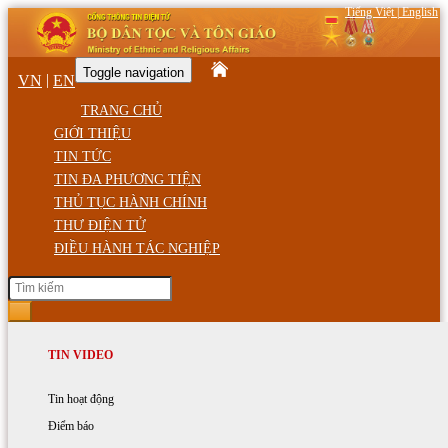
Tiếng Việt
|
English
Toggle navigation
|
VN
EN
TRANG CHỦ
GIỚI THIỆU
TIN TỨC
TIN ĐA PHƯƠNG TIỆN
THỦ TỤC HÀNH CHÍNH
THƯ ĐIỆN TỬ
ĐIỀU HÀNH TÁC NGHIỆP
Chủ Nhật, ngày 9/08/2026 9:37 SA
GIỚI THIỆU
TIN HOẠT ĐỘNG
TIN VIDEO
Trang chủ
Giới thiệu
Chức năng, nhiệm vụ
Hoạt động của Bộ trưởng
Tin hoạt động
Cộng đồng 54 dân tộc
Cơ cấu tổ chức
Hoạt động của Bộ Dân tộc và Tôn giáo
Điểm báo