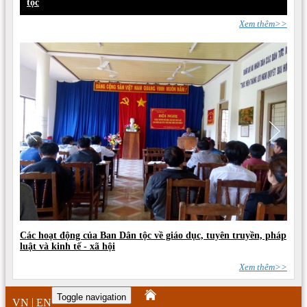
tộc
Xem thêm>>
Các hoạt động của Ban Dân tộc về giáo dục, tuyên truyền, pháp
luật và kinh tế - xã hội
Xem thêm>>
Toggle navigation
|
VN
EN