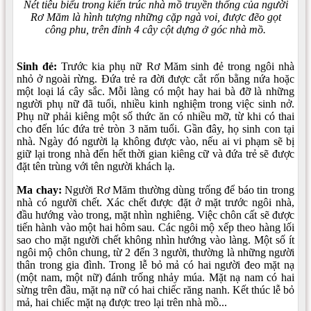
Nét tiêu biểu trong kiến trúc nhà mồ truyền thống của người
Rơ Măm là hình tượng những cặp ngà voi, được đẽo gọt
công phu, trên đỉnh 4 cây cột dựng ở góc nhà mồ.
Sinh đẻ:
Trước kia phụ nữ Rơ Măm sinh đẻ trong ngôi nhà
nhỏ ở ngoài rừng. Ðứa trẻ ra đời được cắt rốn bằng nứa hoặc
một loại lá cây sắc. Mỗi làng có một hay hai bà đỡ là những
người phụ nữ đã tuổi, nhiều kinh nghiệm trong việc sinh nở.
Phụ nữ phải kiêng một số thức ăn có nhiều mỡ, từ khi có thai
cho đến lúc đứa trẻ tròn 3 năm tuổi. Gần đây, họ sinh con tại
nhà. Ngày đó người lạ không được vào, nếu ai vi phạm sẽ bị
giữ lại trong nhà đến hết thời gian kiêng cữ và đứa trẻ sẽ được
đặt tên trùng với tên người khách lạ.
Ma chay:
Người Rơ Măm thường dùng trống để báo tin trong
nhà có người chết. Xác chết được đặt ở mặt trước ngôi nhà,
đầu hướng vào trong, mặt nhìn nghiêng. Việc chôn cất sẽ được
tiến hành vào một hai hôm sau. Các ngôi mộ xếp theo hàng lối
sao cho mặt người chết không nhìn hướng vào làng. Một số ít
ngôi mộ chôn chung, từ 2 đến 3 người, thường là những người
thân trong gia đình. Trong lễ bỏ mả có hai người đeo mặt nạ
(một nam, một nữ) đánh trống nhảy múa. Mặt nạ nam có hai
sừng trên đầu, mặt nạ nữ có hai chiếc răng nanh. Kết thúc lễ bỏ
mả, hai chiếc mặt nạ được treo lại trên nhà mồ...