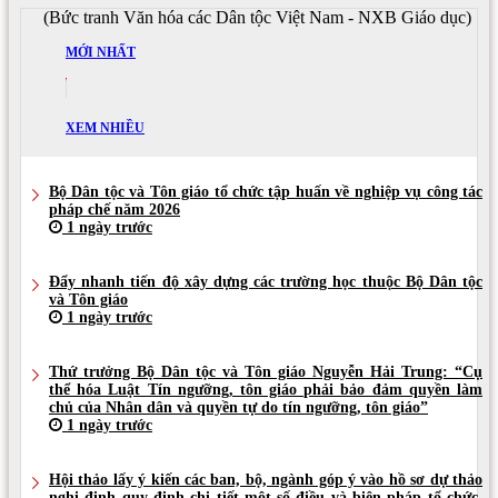
(Bức tranh Văn hóa các Dân tộc Việt Nam - NXB Giáo dục)
MỚI NHẤT
XEM NHIỀU
Bộ Dân tộc và Tôn giáo tổ chức tập huấn về nghiệp vụ công tác
pháp chế năm 2026
1 ngày trước
Đẩy nhanh tiến độ xây dựng các trường học thuộc Bộ Dân tộc
và Tôn giáo
1 ngày trước
Thứ trưởng Bộ Dân tộc và Tôn giáo Nguyễn Hải Trung: “Cụ
thể hóa Luật Tín ngưỡng, tôn giáo phải bảo đảm quyền làm
chủ của Nhân dân và quyền tự do tín ngưỡng, tôn giáo”
1 ngày trước
Hội thảo lấy ý kiến các ban, bộ, ngành góp ý vào hồ sơ dự thảo
nghị định quy định chi tiết một số điều và biện pháp tổ chức,