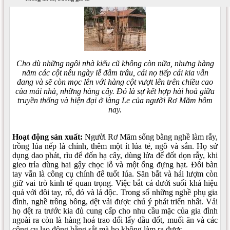
Cho dù những ngôi nhà kiểu cũ không còn nữa, nhưng hàng
năm các cột nêu ngày lễ đâm trâu, cái nọ tiếp cái kia vẫn
đang và sẽ còn mọc lên với hàng cột vượt lên trên chiều cao
của mái nhà, những hàng cây. Ðó là sự kết hợp hài hoà giữa
truyền thống và hiện đại ở làng Le của người Rơ Măm hôm
nay.
Hoạt động sản xuất:
Người Rơ Măm sống bằng nghề làm rẫy,
trồng lúa nếp là chính, thêm một ít lúa tẻ, ngô và sắn. Họ sử
dụng dao phát, rìu để đốn hạ cây, dùng lửa để đốt dọn rẫy, khi
gieo trỉa dùng hai gậy chọc lỗ và một ống đựng hạt. Ðôi bàn
tay vẫn là công cụ chính để tuốt lúa. Săn bắt và hái lượm còn
giữ vai trò kinh tế quan trọng. Việc bắt cá dưới suối khá hiệu
quả với đôi tay, rổ, đó và lá độc. Trong số những nghề phụ gia
đình, nghề trồng bông, dệt vải được chú ý phát triển nhất. Vải
họ dệt ra trước kia đủ cung cấp cho nhu cầu mặc của gia đình
ngoài ra còn là hàng hoá trao đổi lấy dầu đốt, muối ăn và các
công cụ lao động bằng sắt mà họ không làm ra được.