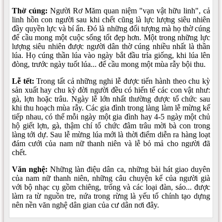
Thờ cúng:
Người Rơ Măm quan niệm "vạn vật hữu linh", cả
linh hồn con người sau khi chết cũng là lực lượng siêu nhiên
đầy quyền lực và bí ẩn. Ðó là những đối tượng mà họ thờ cúng
để cầu mong một cuộc sống tốt đẹp hơn. Một trong những lực
lượng siêu nhiên được người dân thờ cúng nhiều nhất là thần
lúa. Họ cúng thần lúa vào ngày bắt đầu trỉa giống, khi lúa lên
đòng, trước ngày tuốt lúa... để cầu mong một mùa rẫy bội thu.
Lễ tết:
Trong tất cả những nghi lễ được tiến hành theo chu kỳ
sản xuất hay chu kỳ đời người đều có hiến tế các con vật như:
gà, lợn hoặc trâu. Ngày lễ lớn nhất thường được tổ chức sau
khi thu hoạch mùa rẫy. Các gia đình trong làng làm lễ mừng kế
tiếp nhau, có thể mỗi ngày một gia đình hay 4-5 ngày một chủ
hộ giết lợn, gà, thậm chí tổ chức đâm trâu mời bà con trong
làng tới dự. Sau lễ mừng lúa mới là thời điểm diễn ra hàng loạt
đám cưới của nam nữ thanh niên và lễ bỏ mả cho người đã
chết.
Văn nghệ:
Những làn điệu dân ca, những bài hát giao duyên
của nam nữ thanh niên, những câu chuyện kể của người già
với bộ nhạc cụ gồm chiêng, trống và các loại đàn, sáo... được
làm ra từ nguồn tre, nứa trong rừng là yếu tố chính tạo dựng
nên nền văn nghệ dân gian của cư dân nơi đây.