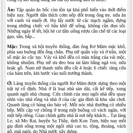
Ăn:
Tập quán ăn bốc còn tồn tại khá phổ biến vào thời điểm
hiện nay. Người dân thích cơm nếp đốt trong ống tre, nứa ăn
với canh và muối ớt. Họ lấy nước từ các mạch ngầm, đựng
trong những chiếc vỏ bầu khô để uống, không cần đun sôi.
Những ngày lễ tết, hội hè cư dân uống rượu cần chế từ các loại
gạo, sắn, bắp...
Mặc:
Trong xã hội truyền thống, đàn ông Rơ Măm mặc khố,
phía sau buông đến ống chân. Phụ nữ quấn váy và ở trần, một
số mặc áo cộc tay. Váy và khố đều có màu trắng của vải mộc,
không nhuộm. Phụ nữ ưa đeo hoa tai làm bằng ngà voi, nứa
hoặc gỗ. Nam nữ thanh niên đều cắt 4 hoặc 6 chiếc răng cửa
của hàm trên, khi bước vào tuổi trưởng thành.
Ở:
Làng truyền thống của người Rơ Măm được dựng theo một
trật tự cố định. Nhà ở là loại nhà sàn dài, cất kế tiếp, xung
quanh ngôi nhà chung. Cửa chính của mọi ngôi nhà đều quay
nhìn vào nhà rông và nhà ở của các gia đình là khu sân chơi.
Quanh làng có hàng rào bảo vệ. Mỗi nóc nhà thường có nhiều
bếp. Mỗi cặp vợ chồng ở trong một buồng có vách ngăn, với
một bếp riêng. Gian chính giữa nhà là nơi tiếp khách... Tại làng
Le, xã Mo Rai, huyện Sa Thầy, tỉnh Kon Tum, hiện nay mỗi
gia đình sống trong một ngôi nhà cao to, rộng, thoáng, vách
gỗ, mái ngói, do Nhà nước xây dựng.