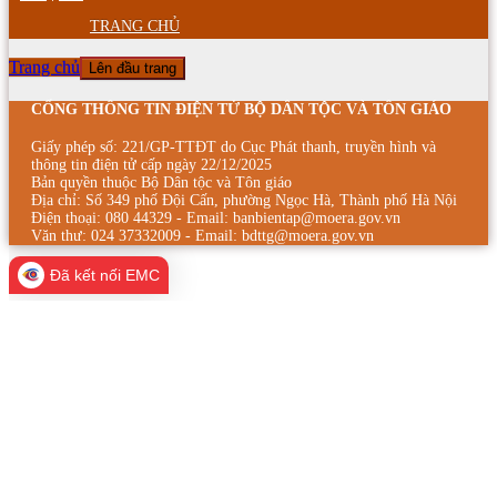
TRANG CHỦ
Trang chủ
Lên đầu trang
CỔNG THÔNG TIN ĐIỆN TỬ BỘ DÂN TỘC VÀ TÔN GIÁO
Giấy phép số: 221/GP-TTĐT do Cục Phát thanh, truyền hình và
thông tin điện tử cấp ngày 22/12/2025
Bản quyền thuộc Bộ Dân tộc và Tôn giáo
Địa chỉ: Số 349 phố Đội Cấn, phường Ngọc Hà, Thành phố Hà Nội
Điện thoại: 080 44329 - Email: banbientap@moera.gov.vn
Văn thư: 024 37332009 - Email: bdttg@moera.gov.vn
Đã kết nối EMC