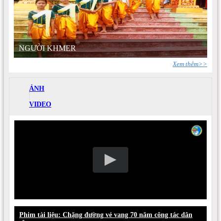
NGƯỜI KHMER
Xem thêm>>
ẢNH
VIDEO
Phim tài liệu: Chặng đường vẻ vang 70 năm công tác dân