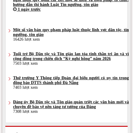
hướng dẫn thi hành Luật Tín ngưỡng, tôn giáo
1 ngày trước
Một số văn bản quy phạm pháp luật thuộc lĩnh vực dân tộc, tín
ngưỡng, tôn giáo
16426 lượt xem
Tuổi trẻ Bộ Dân tộc và Tôn giáo lan tỏa tinh thần tri ân và vì
cộng đồng trong chiến dịch “Kỳ nghỉ hồng” năm 2026
7503 lượt xem
Thứ trưởng Y Thông tiếp Đoàn đại biểu người có uy tín trong
đồng bào DTTS thành phố Đà Nẵng
7403 lượt xem
Đảng ủy Bộ Dân tộc và Tôn giáo quán triệt các văn bản mới và
chuyên đề bảo vệ nền tảng tư tưởng của Đảng
7308 lượt xem