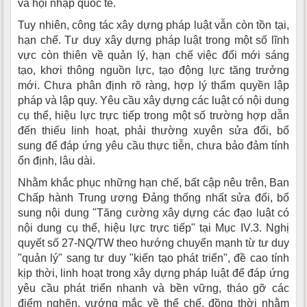
và hội nhập quốc tế.
Tuy nhiên, công tác xây dựng pháp luật vẫn còn tồn tại,
hạn chế. Tư duy xây dựng pháp luật trong một số lĩnh
vực còn thiên về quản lý, hạn chế việc đổi mới sáng
tạo, khơi thông nguồn lực, tạo động lực tăng trưởng
mới. Chưa phân định rõ ràng, hợp lý thẩm quyền lập
pháp và lập quy. Yêu cầu xây dựng các luật có nội dung
cụ thể, hiệu lực trực tiếp trong một số trường hợp dẫn
đến thiếu linh hoạt, phải thường xuyên sửa đổi, bổ
sung để đáp ứng yêu cầu thực tiễn, chưa bảo đảm tính
ổn định, lâu dài.
Nhằm khắc phục những hạn chế, bất cập nêu trên, Ban
Chấp hành Trung ương Đảng thống nhất sửa đổi, bổ
sung nội dung "Tăng cường xây dựng các đạo luật có
nội dung cụ thể, hiệu lực trực tiếp" tại Mục IV.3. Nghị
quyết số 27-NQ/TW theo hướng chuyển mạnh từ tư duy
"quản lý" sang tư duy "kiến tạo phát triển", đề cao tính
kịp thời, linh hoạt trong xây dựng pháp luật để đáp ứng
yêu cầu phát triển nhanh và bền vững, tháo gỡ các
điểm nghẽn, vướng mắc về thể chế, đồng thời nhằm