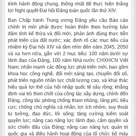
trình hành động chung, thống nhất để thực hiện thắng
lợi Nghị quyết Đại hội Đảng toàn quốc lần thứ XIV.
Ban Chấp hành Trung ương Đảng yêu cầu Báo cáo
chính trị mới phải được hoàn thiện theo hướng bảo
đảm tính kế thừa và đổi mới, phản ánh đúng thực tiễn
phát triển của đất nước; xác định rõ các mục tiêu của
nhiệm kỳ Đại hội XIV và tầm nhìn đến năm 2045, 2050
và xa hơn nữa, gắn với 2 mục tiêu: 100 năm dưới sự
lãnh đạo của Đảng, 100 năm Nhà nước CHXHCN Việt
Nam; nhấn mạnh các động lực phát triển mới, bao gồm
khoa học công nghệ, đổi mới sáng tạo, chuyển đổi số,
phát triển nguồn nhân lực chất lượng cao, và khai thác
hiệu quả lợi thế của hội nhập quốc tế sâu rộng; khẳng
định vai trò then chốt của công tác xây dựng, chỉnh đốn
Đảng, công tác phòng chống tham nhũng, lãng phí, tiêu
cực; chống chủ nghĩa cá nhân, lợi ích nhóm, suy thoái
tư tưởng, đạo đức, lối sống; tăng cường kiểm soát
quyền lực; nâng cao năng lực lãnh đạo, cầm quyền và
sức chiến đấu của Đảng; nâng cao năng lực quản trị
quốc gia và điều hành hoạt động của tổ chức bộ máy