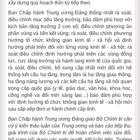
xây dựng quy hoạch thời kỳ tiếp theo.
Ban Chấp hành Trung ương Đảng thống nhất rà soát,
điều chỉnh mục tiêu tăng trưởng, bảo đảm phù hợp với
kịch bản tăng trưởng 2 con số; điều chỉnh phương án
phân vùng và liên kết vùng; rà soát, điều chỉnh phương
hướng tổ chức không gian kinh tế - xã hội và định
hướng phát triển đối với từng vùng kinh tế - xã hội; rà
soát điều chỉnh định hướng phát triển các vùng động
lực, cực tăng trưởng và hành lang kinh tế của quốc gia;
rà soát, điều chỉnh, bổ sung cập nhật mới đối với hệ
thống kết cấu hạ tầng, trọng tâm là hạ tầng giao thông,
hạ tầng năng lượng và các kết cấu hạ tầng xã hội quan
trọng cấp quốc gia (y tế, giáo dục, văn hóa, khoa học,
công nghệ và đổi mới sáng tạo…) bảo đảm phù hợp
với định hướng tổ chức không gian kinh tế - xã hội mới
sau sắp xếp đơn vị hành chính cấp tỉnh.
Ban Chấp hành Trung ương Đảng giao Bộ Chính trị căn
cứ ý kiến thảo luận của Trung ương và báo cáo tiếp thu,
giải trình của Bộ Chính trị để hoàn chỉnh việc sửa đổi,
bổ sung nội dung các nghị quyết, kết luận trên. Trường