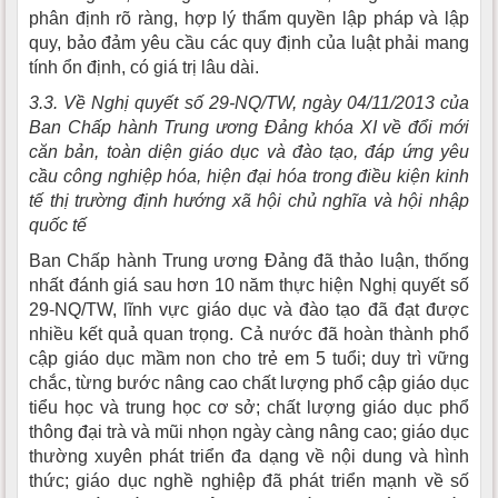
phân định rõ ràng, hợp lý thẩm quyền lập pháp và lập
quy, bảo đảm yêu cầu các quy định của luật phải mang
tính ổn định, có giá trị lâu dài.
3.3. Về Nghị quyết số 29-NQ/TW, ngày 04/11/2013 của
Ban Chấp hành Trung ương Đảng khóa XI về đổi mới
căn bản, toàn diện giáo dục và đào tạo, đáp ứng yêu
cầu công nghiệp hóa, hiện đại hóa trong điều kiện kinh
tế thị trường định hướng xã hội chủ nghĩa và hội nhập
quốc tế
Ban Chấp hành Trung ương Đảng đã thảo luận, thống
nhất đánh giá sau hơn 10 năm thực hiện Nghị quyết số
29-NQ/TW, lĩnh vực giáo dục và đào tạo đã đạt được
nhiều kết quả quan trọng. Cả nước đã hoàn thành phổ
cập giáo dục mầm non cho trẻ em 5 tuổi; duy trì vững
chắc, từng bước nâng cao chất lượng phổ cập giáo dục
tiểu học và trung học cơ sở; chất lượng giáo dục phổ
thông đại trà và mũi nhọn ngày càng nâng cao; giáo dục
thường xuyên phát triển đa dạng về nội dung và hình
thức; giáo dục nghề nghiệp đã phát triển mạnh về số