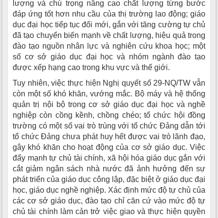
lượng và chú trọng nâng cao chất lượng từng bước
đáp ứng tốt hơn nhu cầu của thị trường lao động; giáo
dục đại học tiếp tục đổi mới, gắn với tăng cường tự chủ
đã tạo chuyển biến mạnh về chất lượng, hiệu quả trong
đào tạo nguồn nhân lực và nghiên cứu khoa học; một
số cơ sở giáo dục đại học và nhóm ngành đào tạo
được xếp hạng cao trong khu vực và thế giới.
Tuy nhiên, việc thực hiện Nghị quyết số 29-NQ/TW vẫn
còn một số khó khăn, vướng mắc. Bộ máy và hệ thống
quản trị nội bộ trong cơ sở giáo dục đại học và nghề
nghiệp còn cồng kềnh, chồng chéo; tổ chức hội đồng
trường có một số vai trò trùng với tổ chức Đảng dẫn tới
tổ chức Đảng chưa phát huy hết được vai trò lãnh đạo,
gây khó khăn cho hoạt động của cơ sở giáo dục. Việc
đẩy mạnh tự chủ tài chính, xã hội hóa giáo dục gắn với
cắt giảm ngân sách nhà nước đã ảnh hưởng đến sự
phát triển của giáo dục công lập, đặc biệt ở giáo dục đại
học, giáo dục nghề nghiệp. Xác định mức độ tự chủ của
các cơ sở giáo dục, đào tạo chỉ căn cứ vào mức độ tự
chủ tài chính làm cản trở việc giao và thực hiện quyền