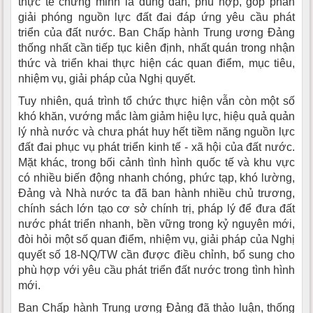
thực tế chứng minh là đúng đắn, phù hợp, góp phần
giải phóng nguồn lực đất đai đáp ứng yêu cầu phát
triển của đất nước. Ban Chấp hành Trung ương Đảng
thống nhất cần tiếp tục kiên định, nhất quán trong nhận
thức và triển khai thực hiện các quan điểm, mục tiêu,
nhiệm vụ, giải pháp của Nghị quyết.
Tuy nhiên, quá trình tổ chức thực hiện vẫn còn một số
khó khăn, vướng mắc làm giảm hiệu lực, hiệu quả quản
lý nhà nước và chưa phát huy hết tiềm năng nguồn lực
đất đai phục vụ phát triển kinh tế - xã hội của đất nước.
Mặt khác, trong bối cảnh tình hình quốc tế và khu vực
có nhiều biến động nhanh chóng, phức tạp, khó lường,
Đảng và Nhà nước ta đã ban hành nhiều chủ trương,
chính sách lớn tạo cơ sở chính trị, pháp lý để đưa đất
nước phát triển nhanh, bền vững trong kỷ nguyên mới,
đòi hỏi một số quan điểm, nhiệm vụ, giải pháp của Nghị
quyết số 18-NQ/TW cần được điều chỉnh, bổ sung cho
phù hợp với yêu cầu phát triển đất nước trong tình hình
mới.
Ban Chấp hành Trung ương Đảng đã thảo luận, thống