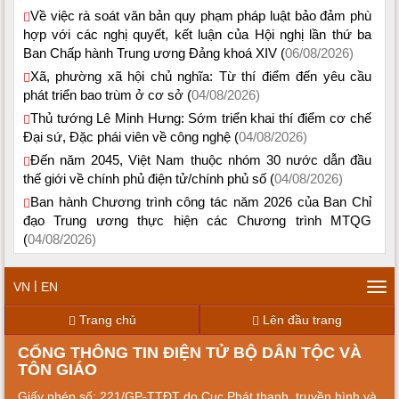
Về việc rà soát văn bản quy phạm pháp luật bảo đảm phù
hợp với các nghị quyết, kết luận của Hội nghị lần thứ ba
Ban Chấp hành Trung ương Đảng khoá XIV (
06/08/2026)
Xã, phường xã hội chủ nghĩa: Từ thí điểm đến yêu cầu
phát triển bao trùm ở cơ sở (
04/08/2026)
Thủ tướng Lê Minh Hưng: Sớm triển khai thí điểm cơ chế
Đại sứ, Đặc phái viên về công nghệ (
04/08/2026)
Đến năm 2045, Việt Nam thuộc nhóm 30 nước dẫn đầu
thế giới về chính phủ điện tử/chính phủ số (
04/08/2026)
Ban hành Chương trình công tác năm 2026 của Ban Chỉ
đạo Trung ương thực hiện các Chương trình MTQG
(
04/08/2026)
|
VN
EN
Tog
navi
Trang chủ
Lên đầu trang
CỔNG THÔNG TIN ĐIỆN TỬ BỘ DÂN TỘC VÀ
TÔN GIÁO
Giấy phép số: 221/GP-TTĐT do Cục Phát thanh, truyền hình và