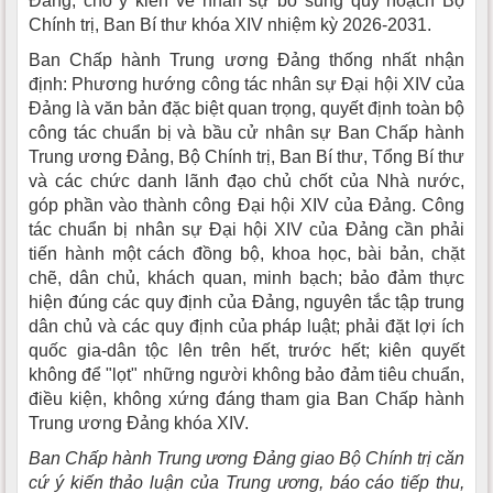
Đảng; cho ý kiến về nhân sự bổ sung quy hoạch Bộ
Chính trị, Ban Bí thư khóa XIV nhiệm kỳ 2026-2031.
Ban Chấp hành Trung ương Đảng thống nhất nhận
định: Phương hướng công tác nhân sự Đại hội XIV của
Đảng là văn bản đặc biệt quan trọng, quyết định toàn bộ
công tác chuẩn bị và bầu cử nhân sự Ban Chấp hành
Trung ương Đảng, Bộ Chính trị, Ban Bí thư, Tổng Bí thư
và các chức danh lãnh đạo chủ chốt của Nhà nước,
góp phần vào thành công Đại hội XIV của Đảng. Công
tác chuẩn bị nhân sự Đại hội XIV của Đảng cần phải
tiến hành một cách đồng bộ, khoa học, bài bản, chặt
chẽ, dân chủ, khách quan, minh bạch; bảo đảm thực
hiện đúng các quy định của Đảng, nguyên tắc tập trung
dân chủ và các quy định của pháp luật; phải đặt lợi ích
quốc gia-dân tộc lên trên hết, trước hết; kiên quyết
không để "lọt" những người không bảo đảm tiêu chuẩn,
điều kiện, không xứng đáng tham gia Ban Chấp hành
Trung ương Đảng khóa XIV.
Ban Chấp hành Trung ương Đảng giao Bộ Chính trị căn
cứ ý kiến thảo luận của Trung ương, báo cáo tiếp thu,