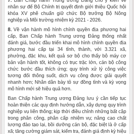
7.
Ban Chấp hành Trung ương Đảng cho ý kiến về
nhân sự để Bộ Chính trị quyết định giới thiệu Quốc hội
khóa XV phê chuẩn giữ chức Bộ trưởng Bộ Nông
nghiệp và Môi trường nhiệm kỳ 2021 - 2026.
8.
Về vận hành mô hình chính quyền địa phương hai
cấp, Ban Chấp hành Trung ương Đảng thống nhất
đánh giá, bước đầu triển khai mô hình chính quyền địa
phương hai cấp tại 34 tỉnh, thành, với 3.321 xã,
phường, đặc khu, kết quả sơ bộ cho thấy bộ máy cơ
bản vận hành tốt, không có trục trặc lớn, cán bộ công
chức bước đầu thích ứng; quy trình xử lý công việc
tương đối thông suốt, dịch vụ công được giải quyết
nhanh hơn; Nhân dân bày tỏ sự đồng tình và kỳ vọng
mô hình mới sẽ hiệu quả hơn.
Ban Chấp hành Trung ương Đảng lưu ý cần tiếp tục
hoàn thiện các quy định hướng dẫn, xây dựng quy trình
nghiệp vụ liên thông; kịp thời điều chỉnh những bất cập
trong phân công, phân cấp nhiệm vụ; nâng cao chất
lượng đào tạo lại, bồi dưỡng cán bộ, đặc biệt là ở cấp
xã; tăng cường giám sát, kiểm tra, đánh giá định kỳ hiệu