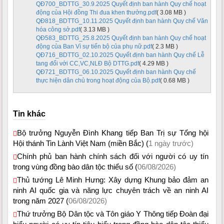
QĐ700_BDTTG_30.9.2025 Quyết định ban hành Quy chế hoạt
động của Hội đồng Thi đua khen thưởng.pdf
( 3.08 MB )
QĐ818_BDTTG_10.11.2025 Quyết định ban hành Quy chế Văn
hóa công sở.pdf
( 3.13 MB )
QĐ583_BDTTG_25.8.2025 Quyết định ban hành Quy chế hoạt
động của Ban Vì sự tiến bộ của phụ nữ.pdf
( 2.3 MB )
QĐ716_BDTTG_02.10.2025 Quyết định ban hành Quy chế Lễ
tang đối với CC,VC,NLĐ Bộ DTTG.pdf
( 4.29 MB )
QĐ721_BDTTG_06.10.2025 Quyết định ban hành Quy chế
thực hiện dân chủ trong hoạt động của Bộ.pdf
( 0.68 MB )
Tin khác
Bộ trưởng Nguyễn Đình Khang tiếp Ban Trị sự Tổng hội
Hội thánh Tin Lành Việt Nam (miền Bắc) (
1 ngày trước)
Chính phủ ban hành chính sách đối với người có uy tín
trong vùng đồng bào dân tộc thiểu số (
06/08/2026)
Thủ tướng Lê Minh Hưng: Xây dựng Khung bảo đảm an
ninh AI quốc gia và năng lực chuyên trách về an ninh AI
trong năm 2027 (
06/08/2026)
Thứ trưởng Bộ Dân tộc và Tôn giáo Y Thông tiếp Đoàn đại