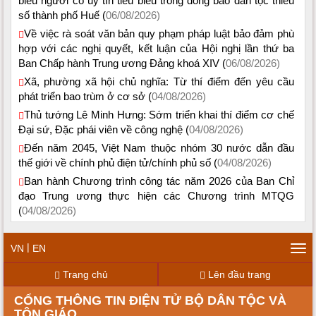
biểu người có uy tín tiêu biểu trong đồng bào dân tộc thiểu
số thành phố Huế (
06/08/2026)
Về việc rà soát văn bản quy phạm pháp luật bảo đảm phù
hợp với các nghị quyết, kết luận của Hội nghị lần thứ ba
Ban Chấp hành Trung ương Đảng khoá XIV (
06/08/2026)
Xã, phường xã hội chủ nghĩa: Từ thí điểm đến yêu cầu
phát triển bao trùm ở cơ sở (
04/08/2026)
Thủ tướng Lê Minh Hưng: Sớm triển khai thí điểm cơ chế
Đại sứ, Đặc phái viên về công nghệ (
04/08/2026)
Đến năm 2045, Việt Nam thuộc nhóm 30 nước dẫn đầu
thế giới về chính phủ điện tử/chính phủ số (
04/08/2026)
Ban hành Chương trình công tác năm 2026 của Ban Chỉ
đạo Trung ương thực hiện các Chương trình MTQG
(
04/08/2026)
|
VN
EN
Tog
navi
Trang chủ
Lên đầu trang
CỔNG THÔNG TIN ĐIỆN TỬ BỘ DÂN TỘC VÀ
TÔN GIÁO