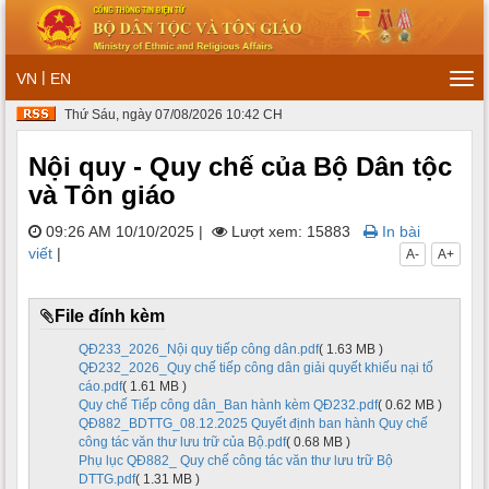
|
VN
EN
Tog
navi
Thứ Sáu, ngày 07/08/2026 10:42 CH
Nội quy - Quy chế của Bộ Dân tộc
và Tôn giáo
09:26 AM 10/10/2025
|
Lượt xem: 15883
In bài
viết
|
A-
A+
File đính kèm
QĐ233_2026_Nội quy tiếp công dân.pdf
( 1.63 MB )
QĐ232_2026_Quy chế tiếp công dân giải quyết khiếu nại tố
cáo.pdf
( 1.61 MB )
Quy chế Tiếp công dân_Ban hành kèm QĐ232.pdf
( 0.62 MB )
QĐ882_BDTTG_08.12.2025 Quyết định ban hành Quy chế
công tác văn thư lưu trữ của Bộ.pdf
( 0.68 MB )
Phụ lục QĐ882_ Quy chế công tác văn thư lưu trữ Bộ
DTTG.pdf
( 1.31 MB )