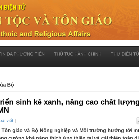
TIN ĐA PHƯƠNG TIỆN
THỦ TỤC HÀNH CHÍNH
THƯ ĐIỆN T
của Bộ
triển sinh kế xanh, nâng cao chất lượn
&MN
bài viết
|
 Tôn giáo và Bộ Nông nghiệp và Môi trường hướng tới mụ
tăng cường khả năng thích ứng thiên tai và cải thiện toàn d