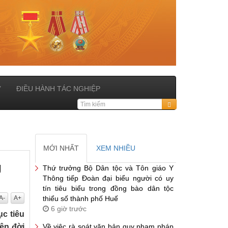
Ử
ĐIỀU HÀNH TÁC NGHIỆP
MỚI NHẤT
XEM NHIỀU
g
Thứ trưởng Bộ Dân tộc và Tôn giáo Y
Thông tiếp Đoàn đại biểu người có uy
tín tiêu biểu trong đồng bào dân tộc
A-
A+
thiểu số thành phố Huế
6 giờ trước
c tiêu
iện đời
Về việc rà soát văn bản quy phạm pháp