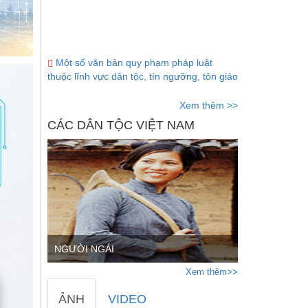
Một số văn bản quy phạm pháp luật
thuộc lĩnh vực dân tộc, tín ngưỡng, tôn giáo
(15/07/2026)
Bộ Dân tộc và Tôn giáo ban hành Thông
tư số 02/2026/TT-BDTTG
(10/06/2026)
Xem thêm >>
CÁC DÂN TỘC VIỆT NAM
NGƯỜI NGÁI
Xem thêm>>
ẢNH
VIDEO