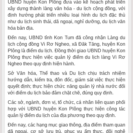
UBND huyện Kon Plông đưa vào kế hoạch phát triển
xây dựng thành làng văn hóa - du lịch cộng đồng, với
định hướng phát triển nhiều loại hình du lịch đặc thù
như du lịch sinh thái, dã ngoại, nghỉ dưỡng, du lịch văn
hóa bản địa.
Đến nay, UBND tỉnh Kon Tum đã công nhận Làng du
lịch cộng đồng Vi Rơ Ngheo, xã Đăk Tăng, huyện Kon
Plông là điểm du lịch. Đồng thời giao UBND huyện Kon
Plông thực hiện việc quản lý điểm du lịch làng Vi Rơ
Ngheo theo quy định hiện hành.
Sở Văn hóa, Thể thao và Du lịch chịu trách nhiệm
hướng dẫn, kiểm tra, đôn đốc, giám sát việc thực hiện
quyết định; thực hiện chức năng quản lý nhà nước đối
với điểm du lịch bảo đảm chặt chẽ, đúng quy định.
Các sở, ngành, đơn vị, tổ chức, cá nhân liên quan phối
hợp với UBND huyện Kon Plông thực hiện công tác
quản lý điểm du lịch của địa phương theo quy định.
Đến nay, các hạng mục giao thông, địa điểm tham quan
dã ngoại, cơ sở lưu trú, phục vụ ẩm thực, đội nghệ