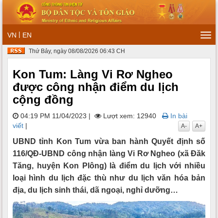
|
VN
EN
Tog
navi
Thứ Bảy, ngày 08/08/2026 06:43 CH
Kon Tum: Làng Vi Rơ Ngheo
được công nhận điểm du lịch
cộng đồng
04:19 PM 11/04/2023
|
Lượt xem: 12940
In bài
viết
|
A-
A+
UBND tỉnh Kon Tum vừa ban hành Quyết định số
116/QĐ-UBND công nhận làng Vi Rơ Ngheo (xã Đăk
Tăng, huyện Kon Plông) là điểm du lịch với nhiều
loại hình du lịch đặc thù như du lịch văn hóa bản
địa, du lịch sinh thái, dã ngoại, nghỉ dưỡng…