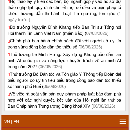
Hội thảo lấy ý kiến các ban, bộ, ngành góp ý vào hồ sơ dự
thảo nghị định quy định chi tiết một số điều và biện pháp tổ
chức, hướng dẫn thi hành Luật Tín ngưỡng, tôn giáo (
1
ngày trước)
Bộ trưởng Nguyễn Đình Khang tiếp Ban Trị sự Tổng hội
Hội thánh Tin Lành Việt Nam (miền Bắc) (
07/08/2026)
Chính phủ ban hành chính sách đối với người có uy tín
trong vùng đồng bào dân tộc thiểu số (
06/08/2026)
Thủ tướng Lê Minh Hưng: Xây dựng Khung bảo đảm an
ninh AI quốc gia và năng lực chuyên trách về an ninh AI
trong năm 2027 (
06/08/2026)
Thứ trưởng Bộ Dân tộc và Tôn giáo Y Thông tiếp Đoàn đại
biểu người có uy tín tiêu biểu trong đồng bào dân tộc thiểu
số thành phố Huế (
06/08/2026)
Về việc rà soát văn bản quy phạm pháp luật bảo đảm phù
hợp với các nghị quyết, kết luận của Hội nghị lần thứ ba
Ban Chấp hành Trung ương Đảng khoá XIV (
06/08/2026)
|
VN
EN
Tog
navi