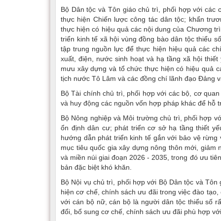
Bộ Dân tộc và Tôn giáo chủ trì, phối hợp với các
thực hiện Chiến lược công tác dân tộc; khẩn tr
thực hiện có hiệu quả các nội dung của Chương tr
triển kinh tế xã hội vùng đồng bào dân tộc thiểu s
tập trung nguồn lực để thực hiện hiệu quả các chí
xuất, điện, nước sinh hoạt và hạ tầng xã hội thiế
mưu xây dựng và tổ chức thực hiện có hiệu quả cá
tịch nước Tô Lâm và các đồng chí lãnh đạo Đảng 
Bộ Tài chính chủ trì, phối hợp với các bộ, cơ qua
và huy động các nguồn vốn hợp pháp khác để hỗ tr
Bộ Nông nghiệp và Môi trường chủ trì, phối hợp vớ
ổn định dân cư; phát triển cơ sở hạ tầng thiết y
hướng dẫn phát triển kinh tế gắn với bảo vệ rừn
mục tiêu quốc gia xây dựng nông thôn mới, giảm ng
và miền núi giai đoạn 2026 - 2035, trong đó ưu tiê
bản đặc biệt khó khăn.
Bộ Nội vụ chủ trì, phối hợp với Bộ Dân tộc và Tôn
hiện cơ chế, chính sách ưu đãi trong việc đào tạo,
với cán bộ nữ, cán bộ là người dân tộc thiểu số rấ
đổi, bổ sung cơ chế, chính sách ưu đãi phù hợp với