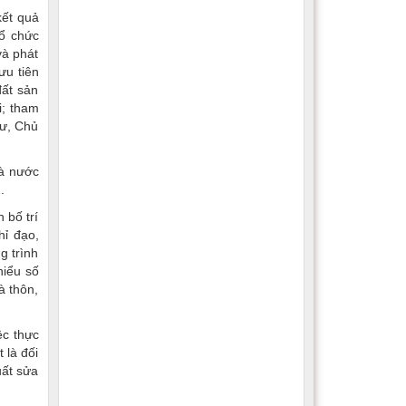
kết quả
tổ chức
và phát
ưu tiên
đất sản
i; tham
hư, Chủ
hà nước
.
 bố trí
hỉ đạo,
g trình
hiểu số
à thôn,
ệc thực
 là đối
uất sửa