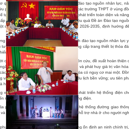
 cơ quan, địa phương nâng cao chất lượng đào tạo nguồn nhân lực, n
ên cứu phương án nâng cấp, mở rộng quy mô các trường THPT ở vùng đ
ể tạo điều kiện học tập thuận lợi, thúc đẩy phát triển toàn diện và nâng
 cấp THPT tại địa bàn. Tổ chức triển khai hiệu quả Đề án Đào tạo ngu
một số ngành, lĩnh vực trọng điểm giai đoạn 2026-2035, định hướng 
ương rà soát, nghiên cứu, bổ sung chính sách đào tạo nguồn nhân lực y
tư xây dựng, cải tạo cơ sở vật chất và cung cấp trang thiết bị thỏa đ
hiểu số và miền núi.
với các bộ, ngành, địa phương rà soát, nghiên cứu, đề xuất hoàn thiện 
 ngân sách nhà nước cho công tác bảo tồn và phát huy giá trị văn hóa
các dân tộc rất ít người và các giá trị văn hóa có nguy cơ mai một. Đồn
g văn hóa truyền thống gắn với phát triển du lịch bền vững; ưu tiên phá
và hưởng lợi của đồng bào dân tộc thiểu số.
và cơ quan liên quan tập trung đầu tư phát triển hệ thống điện c
 đến năm 2030, 100% số hộ dân được sử dụng điện.
địa phương tập trung nguồn lực phát triển hệ thống đường giao thô
 và miền núi; tiếp tục thực hiện chính sách hỗ trợ nhà ở cho người ng
 phương tăng cường các biện pháp giữ vững ổn định an ninh chính trị, 