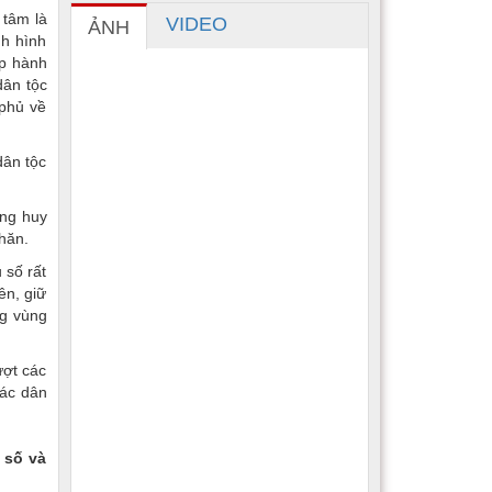
 tâm là
VIDEO
ẢNH
h hình
ấp hành
dân tộc
phủ về
dân tộc
ộng huy
khăn.
 số rất
ên, giữ
ng vùng
ượt các
tác dân
 số và