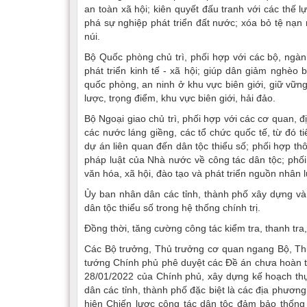
an toàn xã hội; kiên quyết đấu tranh với các thế 
phá sự nghiệp phát triển đất nước; xóa bỏ tệ nạn
núi.
Bộ Quốc phòng chủ trì, phối hợp với các bộ, ngàn
phát triển kinh tế - xã hội; giúp dân giảm nghè
quốc phòng, an ninh ở khu vực biên giới, giữ vững
lược, trọng điểm, khu vực biên giới, hải đảo.
Bộ Ngoại giao chủ trì, phối hợp với các cơ quan, đ
các nước láng giềng, các tổ chức quốc tế, từ đó ti
dự án liên quan đến dân tộc thiểu số; phối hợp th
pháp luật của Nhà nước về công tác dân tộc; phối
văn hóa, xã hội, đào tạo và phát triển nguồn nhân 
Ủy ban nhân dân các tỉnh, thành phố xây dựng và
dân tộc thiểu số trong hệ thống chính trị.
Đồng thời, tăng cường công tác kiểm tra, thanh tra,
Các Bộ trưởng, Thủ trưởng cơ quan ngang Bộ, Thủ
tướng Chính phủ phê duyệt các Đề án chưa hoàn t
28/01/2022 của Chính phủ, xây dựng kế hoạch thự
dân các tỉnh, thành phố đặc biệt là các địa phươ
hiện Chiến lược công tác dân tộc đảm bảo thống 