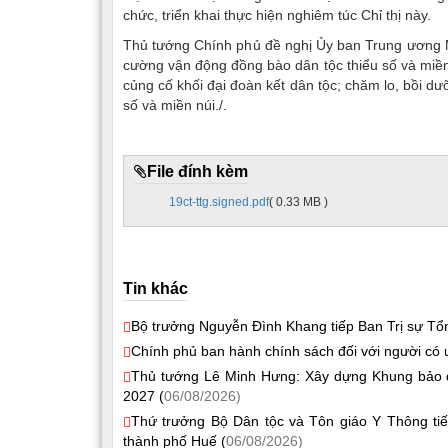
chức, triển khai thực hiện nghiêm túc Chỉ thị này.
Thủ tướng Chính phủ đề nghị Ủy ban Trung ương Mặ
cường vận động đồng bào dân tộc thiểu số và miền 
củng cố khối đại đoàn kết dân tộc; chăm lo, bồi dư
số và miền núi./.
File đính kèm
19ct-ttg.signed.pdf
( 0.33 MB )
Tin khác
Bộ trưởng Nguyễn Đình Khang tiếp Ban Trị sự Tổn
Chính phủ ban hành chính sách đối với người có u
Thủ tướng Lê Minh Hưng: Xây dựng Khung bảo đả
2027 (
06/08/2026)
Thứ trưởng Bộ Dân tộc và Tôn giáo Y Thông tiếp
thành phố Huế (
06/08/2026)