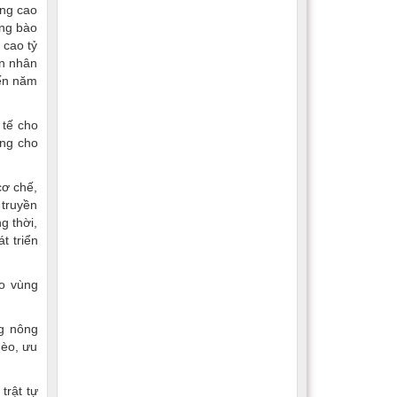
âng cao
ồng bào
 cao tỷ
ồn nhân
đến năm
 tế cho
áng cho
cơ chế,
 truyền
g thời,
t triển
ho vùng
ng nông
hèo, ưu
trật tự