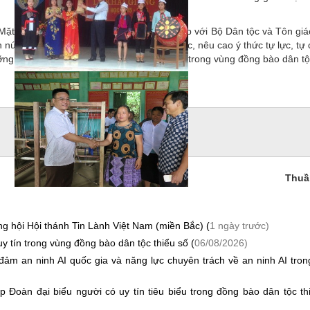
t trận Tổ quốc Việt Nam chủ trì, phối hợp với Bộ Dân tộc và Tôn giá
núi đẩy mạnh phong trào thi đua yêu nước, nêu cao ý thức tự lực, tự
ỡng và phát huy vai trò của người có uy tín trong vùng đồng bào dân tộ
Thuầ
g hội Hội thánh Tin Lành Việt Nam (miền Bắc) (
1 ngày trước)
y tín trong vùng đồng bào dân tộc thiểu số (
06/08/2026)
m an ninh AI quốc gia và năng lực chuyên trách về an ninh AI tro
 Đoàn đại biểu người có uy tín tiêu biểu trong đồng bào dân tộc th