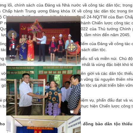
ờng lối, chính sách của Đảng và Nhà nước về công tác dân tộc; trọng
 Chấp hành Trung ương Đảng khóa IX về công tác dân tộc trong tìn
 Chính trị về tiếp tục thực hiện Nghị quyết số 24-NQ/TW của Ban Ch
P ngày 28/01/2022 của Chính phủ về ban hành Chiến lược công tác 
 Quyết định số 1657/QĐ-TTg ngày 30/12/2022 của Thủ tướng Chính 
lược công tác dân tộc giai đoạn 2021-2030, tầm nhìn đến năm 2045.
công tác dân tộc, thể chế hóa những quan điểm của Đảng về công tác 
ác kiểm tra, giám sát việc thực hiện chính sách dân tộc.
ng trình, dự án ở vùng đồng bào dân tộc thiểu số và miền núi. Chủ đ
nh sách, chương trình, dự án trên địa bàn, nhất là vùng đặc biệt khó 
ới các địa bàn đặc biệt khó khăn, vùng biên giới và các dân tộc thiểu
ệ môi trường sinh thái, quản lý, sử dụng bền vững tài nguyên thiên nhi
, góp phần củng cố khối đại đoàn kết các dân tộc và phát triển bền vữ
iải pháp cụ thể để hoàn thành các nhóm nhiệm vụ, phấn đấu đạt và v
in báo cáo hằng năm, sơ kết, tổng kết việc thực hiện Chiến lược công 
ho các bộ, ngành và địa phương vùng đồng bào dân tộc thiểu