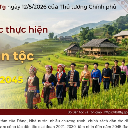
 tâm của Đảng, Nhà nước, nhiều chương trình, chính sách dân tộc 
 lược công tác dân tộc giai đoạn 2021-2030, tầm nhìn đến năm 2045 đ