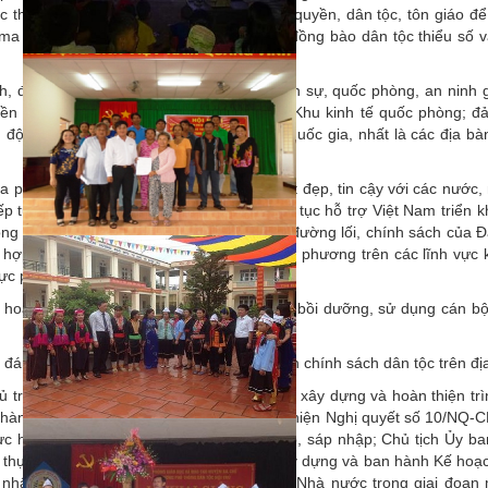
lực thù địch lợi dụng vấn đề dân chủ, nhân quyền, dân tộc, tôn giáo đ
 ma túy và các tệ nạn xã hội khác ở vùng đồng bào dân tộc thiểu số 
h, địa phương thực hiện tốt nhiệm vụ quân sự, quốc phòng, an ninh 
o bền vững, chú trọng đầu tư xây dựng các Khu kinh tế quốc phòng; 
 độc lập chủ quyền và toàn vẹn lãnh thổ quốc gia, nhất là các địa bà
ịa phương tăng cường quan hệ chính trị tốt đẹp, tin cậy với các nước, 
ếp tục vận động các nước, các đối tác tiếp tục hỗ trợ Việt Nam triển k
ông tin cho các đối tác về các chủ trương, đường lối, chính sách của 
 hợp thúc đẩy hợp tác song phương và đa phương trên các lĩnh vực k
lực phục vụ công tác dân tộc.
 hoàn thiện kế hoạch, quy hoạch đào tạo, bồi dưỡng, sử dụng cán b
 đánh giá sơ kết, tổng kết kết quả thực hiện chính sách dân tộc trên đị
 trưởng cơ quan trung ương khẩn trương xây dựng và hoàn thiện tr
hành trong Chương trình hành động thực hiện Nghị quyết số 10/NQ-
c hiện Chiến lược của đơn vị sau sắp xếp, sáp nhập; Chủ tịch Ủy b
ng thực hiện sáp nhập năm 2025 rà soát, xây dựng và ban hành Kế hoạ
nhất, phù hợp với chủ trương của Đảng, Nhà nước trong giai đoạn 