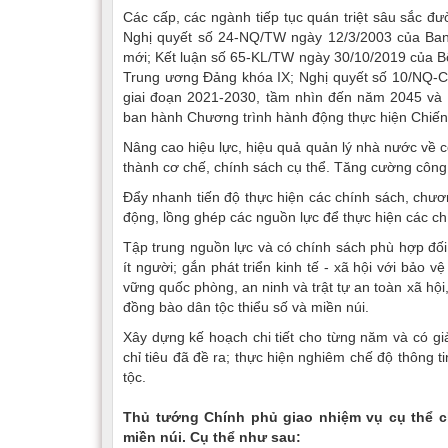
Các cấp, các ngành tiếp tục quán triệt sâu sắc đư
Nghị quyết số 24-NQ/TW ngày 12/3/2003 của Ban
mới; Kết luận số 65-KL/TW ngày 30/10/2019 của Bộ
Trung ương Đảng khóa IX; Nghị quyết số 10/NQ-C
giai đoạn 2021-2030, tầm nhìn đến năm 2045 và
ban hành Chương trình hành động thực hiện Chiến 
Nâng cao hiệu lực, hiệu quả quản lý nhà nước về 
thành cơ chế, chính sách cụ thể. Tăng cường công t
Đẩy nhanh tiến độ thực hiện các chính sách, chươ
động, lồng ghép các nguồn lực để thực hiện các chí
Tập trung nguồn lực và có chính sách phù hợp đối v
ít người; gắn phát triển kinh tế - xã hội với bảo v
vững quốc phòng, an ninh và trật tự an toàn xã hội
đồng bào dân tộc thiểu số và miền núi.
Xây dựng kế hoạch chi tiết cho từng năm và có g
chỉ tiêu đã đề ra; thực hiện nghiêm chế độ thông t
tộc.
Thủ tướng Chính phủ giao nhiệm vụ cụ thể c
miền núi. Cụ thể như sau: