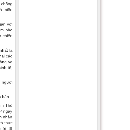
ể chống
và miền
gắn với
đảm bảo
n chiến
nhất là
hai các
Đảng và
inh tế,
ộ người
a bàn.
ình Thủ
CP ngày
an nhân
ch thực
mới; tổ