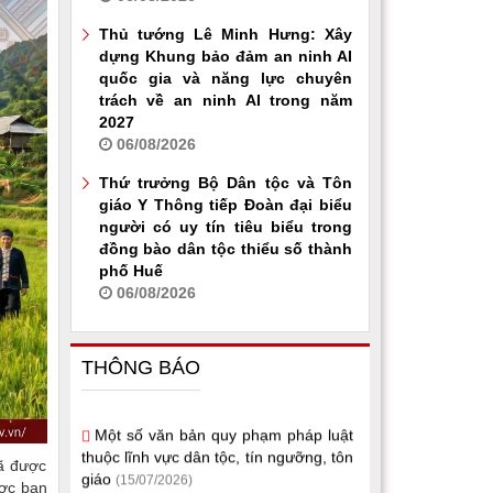
Thủ tướng Lê Minh Hưng: Xây
dựng Khung bảo đảm an ninh AI
quốc gia và năng lực chuyên
trách về an ninh AI trong năm
2027
06/08/2026
Thứ trưởng Bộ Dân tộc và Tôn
giáo Y Thông tiếp Đoàn đại biểu
người có uy tín tiêu biểu trong
đồng bào dân tộc thiểu số thành
phố Huế
06/08/2026
THÔNG BÁO
Một số văn bản quy phạm pháp luật
thuộc lĩnh vực dân tộc, tín ngưỡng, tôn
giáo
(15/07/2026)
đã được
Bộ Dân tộc và Tôn giáo ban hành
ược ban