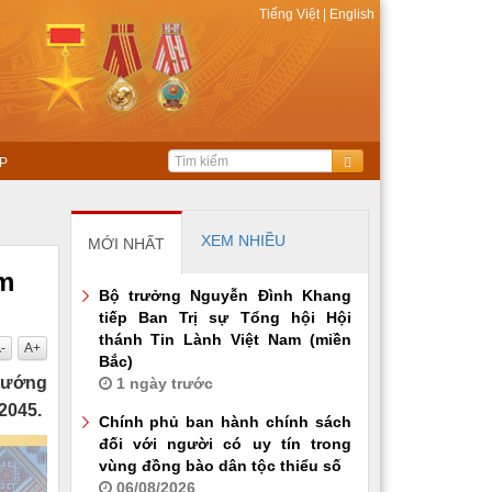
Tiếng Việt
|
English
P
XEM NHIỀU
MỚI NHẤT
ầm
Bộ trưởng Nguyễn Đình Khang
tiếp Ban Trị sự Tổng hội Hội
thánh Tin Lành Việt Nam (miền
-
A+
Bắc)
tướng
1 ngày trước
2045.
Chính phủ ban hành chính sách
đối với người có uy tín trong
vùng đồng bào dân tộc thiểu số
06/08/2026