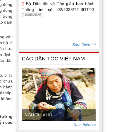
Thông tư số 02/2026/TT-BDTTG
ng đồng
(10/06/2026)
ng đồng
n trọng
bảo đảm
ứng yêu
n bộ là
Xem thêm >>
số chưa
n định;
CÁC DÂN TỘC VIỆT NAM
bào dân
 vị trí
úc chưa
nh hành
i thấp,
, không
NGƯỜI LA HỦ
 tướng
ện các
Xem thêm>>