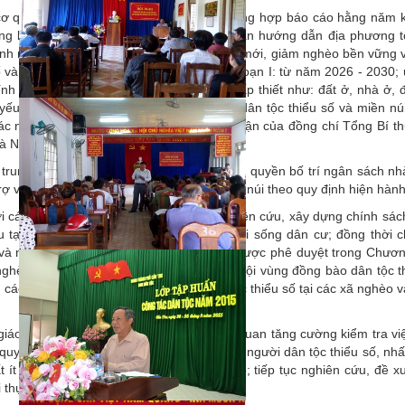
 cơ quan, địa phương theo dõi, đôn đốc, tổng hợp báo cáo hằng năm 
ương ban hành theo thẩm quyền các văn bản hướng dẫn địa phương 
ình mục tiêu quốc gia xây dựng nông thôn mới, giảm nghèo bền vững 
ố và miền núi giai đoạn 2026 - 2035, giai đoạn I: từ năm 2026 - 2030; 
nh sách dân tộc, giải quyết các vấn đề cấp thiết như: đất ở, nhà ở, 
t yếu để ổn định cuộc sống của đồng bào dân tộc thiểu số và miền nú
c nhiệm vụ, đề án, chính sách theo kết luận của đồng chí Tổng Bí t
và Nhà nước.
n trung ương, địa phương trình cấp có thẩm quyền bố trí ngân sách n
ợ vùng đồng bào dân tộc thiểu số và miền núi theo quy định hiện hành
i các cơ quan và địa phương tiếp tục nghiên cứu, xây dựng chính sách
ếu tại các vùng khó khăn nhằm ổn định đời sống dân cư; đồng thời c
g và nâng cao thu nhập cho người dân đã được phê duyệt trong Chươn
hèo bền vững và phát triển kinh tế - xã hội vùng đồng bào dân tộc t
n các đối tượng người nghèo, người dân tộc thiểu số tại các xã nghèo v
 giáo và các bộ, cơ quan, địa phương liên quan tăng cường kiểm tra vi
 quy hoạch, tuyển dụng, sử dụng cán bộ là người dân tộc thiểu số, nhất
t ít người và các dân tộc hiện có ít cán bộ; tiếp tục nghiên cứu, đề x
 thực tiễn.