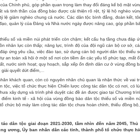
 của Chính phủ, góp phần quan trọng làm thay đổi đáng kể bộ mặt vù
ất và tinh thần của đồng bào được cải thiện rõ rệt, tỷ lệ hộ nghèo vù
tỷ lệ giảm nghèo chung cả nước. Các dân tộc bình đẳng, đoàn kết, tô
nh đạo, quản lý của Đảng và Nhà nước ngày được nâng cao, góp phần 
 thiểu số và miền núi phát triển còn chậm; kết cấu hạ tầng chưa đáp 
ồn nhân lực còn thấp; năng lực, trình độ của đội ngũ cán bộ cơ sở, cá
đáp ứng yêu cầu, việc đào tạo, sử dụng cán bộ người dân tộc thiểu 
tự an toàn xã hội ở một số nơi còn tiềm ẩn các yếu tố phức tạp, mất ổ
uất, nước sinh hoạt; quy hoạch, sắp xếp ổn định dân cư ở vùng đồng 
iải quyết dứt điểm,...
ân khách quan, còn có nguyên nhân chủ quan là nhận thức về vai trò,
 tộc, việc tổ chức thực hiện Chiến lược công tác dân tộc có nơi, có l
hưa xây dựng và trình phê duyệt các đề án được giao tại Chương trì
 điểm kinh tế - xã hội của vùng đồng bào dân tộc thiểu số và miền nú
tổ chức bộ máy làm công tác dân tộc chưa hoàn chỉnh, thiếu đồng bộ
tác dân tộc giai đoạn 2021-2030, tầm nhìn đến năm 2045, Thủ
ung ương, Ủy ban nhân dân các tỉnh, thành phố tổ chức thực hi