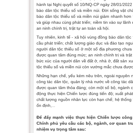
hành tại Nghị quyết số 10/NQ-CP ngày 28/01/2022
bào dân tộc thiểu số và miền núi. Đời sống vật ch
bào dân tộc thiểu số và miền núi giảm nhanh hơn 
và giúp nhau cùng phát triển; niềm tin vào sự lã
an ninh chính trị, trật tự an toàn xã hội.
Tuy nhiên, kinh tế - xã hội vùng đồng bào dân tộc
cầu phát triển; chất lượng giáo dục và đào tạo ngu
người dân tộc thiểu số ở một số địa phương chưa 
được quan tâm đúng mức; an ninh chính trị và trật 
bức xúc của người dân về đất ở, nhà ở, đất sản x
tộc thiểu số và miền núi còn vướng mắc chưa được g
Những hạn chế, yếu kém nêu trên, ngoài nguyên nh
công tác dân tộc, quản lý nhà nước về công tác dân
được quan tâm thỏa đáng; còn một số bộ, ngành c
động thực hiện Chiến lược đúng tiến độ; xuất phát
chất lượng nguồn nhân lực còn hạn chế; hệ thống 
ổn định,...
Để đẩy mạnh việc thực hiện Chiến lược công 
Chính phủ yêu cầu các bộ, ngành, cơ quan tr
nhiệm vụ trọng tâm sau: