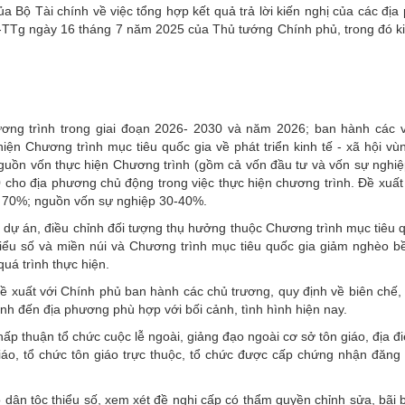
ộ Tài chính về việc tổng hợp kết quả trả lời kiến nghị của các địa
-TTg ngày 16 tháng 7 năm 2025 của Thủ tướng Chính phủ, trong đó ki
ương trình trong giai đoạn 2026- 2030 và năm 2026; ban hành các 
ện Chương trình mục tiêu quốc gia về phát triển kinh tế - xã hội v
o nguồn vốn thực hiện Chương trình (gồm cả vốn đầu tư và vốn sự nghi
cho địa phương chủ động trong việc thực hiện chương trình. Đề xuất
tư 70%; nguồn vốn sự nghiệp 30-40%.
 dự án, điều chỉnh đối tượng thụ hưởng thuộc Chương trình mục tiêu 
thiểu số và miền núi và Chương trình mục tiêu quốc gia giảm nghèo 
uá trình thực hiện.
 xuất với Chính phủ ban hành các chủ trương, quy định về biên chế,
tỉnh đến địa phương phù hợp với bối cảnh, tình hình hiện nay.
ấp thuận tổ chức cuộc lễ ngoài, giảng đạo ngoài cơ sở tôn giáo, địa 
iáo, tổ chức tôn giáo trực thuộc, tổ chức được cấp chứng nhận đăng
o dân tộc thiểu số, xem xét đề nghị cấp có thẩm quyền chỉnh sửa, bãi