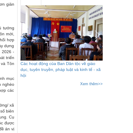
đơn giản
ủ tướng
ôn mới,
phối hợp
ây dựng
n 2026 -
át triển
Các hoạt động của Ban Dân tộc về giáo
c và Tôn
dục, tuyên truyền, pháp luật và kinh tế - xã
hội
rình mục
Xem thêm>>
m nghèo
 hợp các
ường/ xã
 số biên
hung. Cụ
tộc được
đề án vị