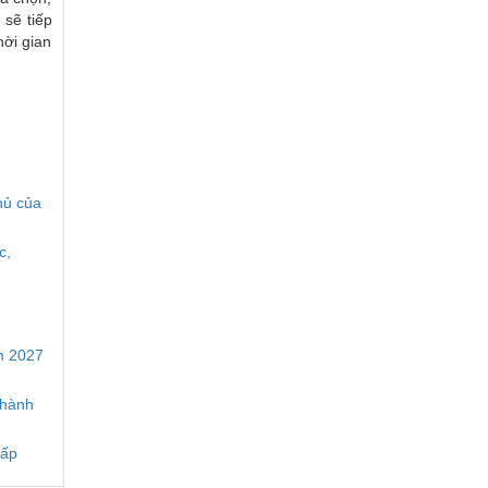
 sẽ tiếp
hời gian
hủ của
c,
m 2027
thành
hấp