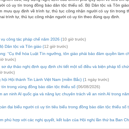
ời có uy tín trong đồng bào dân tộc thiểu số. Bộ Dân tộc và Tôn giáo
 mưu quy định về trình tự, thủ tục công nhận người có uy tín trong t
khai trình tự, thủ tục công nhận người có uy tín theo đúng quy định.
p vụ công tác pháp chế năm 2026 (
10 giờ trước)
ộ Dân tộc và Tôn giáo (
12 giờ trước)
ng: “Cụ thể hóa Luật Tín ngưỡng, tôn giáo phải bảo đảm quyền làm c
iờ trước)
 sơ dự thảo nghị định quy định chi tiết một số điều và biện pháp tổ chứ
iờ trước)
hội Hội thánh Tin Lành Việt Nam (miền Bắc) (
1 ngày trước)
tín trong vùng đồng bào dân tộc thiểu số (
06/08/2026)
n ninh AI quốc gia và năng lực chuyên trách về an ninh AI trong nă
n đại biểu người có uy tín tiêu biểu trong đồng bào dân tộc thiểu số 
m phù hợp với các nghị quyết, kết luận của Hội nghị lần thứ ba Ban C