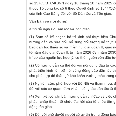
số 15769/BTC-KBNN ngày 10 tháng 10 năm 2025 của B
thuộc Tổ công tác số 6 theo Quyết định số 1544/QĐ
của tỉnh Cao Bằng đối với Bộ Dân tộc và Tôn giáo.
Văn bản có nội dung:
Kính đề nghị Bộ Dân tộc và Tôn giáo
(1)
Sớm có kế hoạch bố trí kinh phí thực hiện Ch
hướng dẫn và sửa đổi, bổ sung đối tượng để thực hi
bào dân tộc thiểu số và miền núi giai đoạn II, gia
từ năm đầu giai đoạn II: từ năm 2026 đến năm 2030 
trí cơ cấu nguồn lực hợp lý, cụ thể nguồn vốn đầu 
(2)
Có hướng dẫn cụ thể đối với nội dung đầu tư các
phát triển kinh tế - xã hội vùng đồng bào dân tộc 
cho phù hợp để tháo gỡ khó khăn vướng mắc trong q
(3)
Nghiên cứu, phối hợp với Bộ Nội vụ tham mưu, đề
đối với các cơ quan, đơn vị làm công tác dân tộc từ 
(4)
Xem xét có văn bản hướng dẫn chỉ đạo về việc ch
pháp; chấp thuận tổ chức đại hội của tổ chức tôn g
động tôn giáo.
(5)
Đối với phê duyệt người có uy tín trong đồng bà