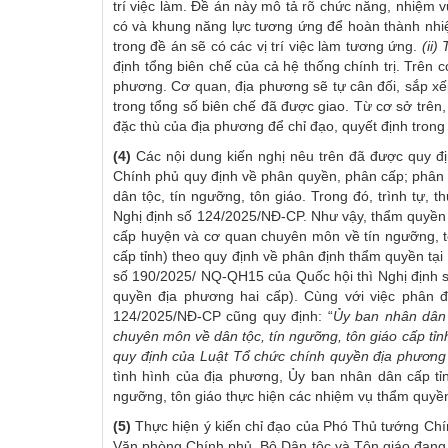
trí việc làm. Đề án này mô tả rõ chức năng, nhiệm v
có và khung năng lực tương ứng để hoàn thành nhi
trong đề án sẽ có các vị trí việc làm tương ứng.
(ii
định tổng biên chế của cả hệ thống chính trị. Trên
phương. Cơ quan, địa phương sẽ tự cân đối, sắp xếp
trong tổng số biên chế đã được giao. Từ cơ sở trên
đặc thù của địa phương để chỉ đạo, quyết định trong
(4)
Các nội dung kiến nghị nêu trên đã được quy đ
Chính phủ quy định về phân quyền, phân cấp; phân 
dân tộc, tín ngưỡng, tôn giáo. Trong đó, trình tự, 
Nghị định số 124/2025/NĐ-CP. Như vậy, thẩm quyền 
cấp huyện và cơ quan chuyên môn về tín ngưỡng, t
cấp tỉnh) theo quy định về phân định thẩm quyền tạ
số 190/2025/ NQ-QH15 của Quốc hội thì Nghị định 
quyền địa phương hai cấp). Cùng với việc phân 
124/2025/NĐ-CP cũng quy định: “
Ủy ban nhân dân 
chuyên môn về dân tộc, tín ngưỡng, tôn giáo cấp tỉn
quy định của Luật Tổ chức chính quyền địa phương
tình hình của địa phương, Ủy ban nhân dân cấp tỉ
ngưỡng, tôn giáo thực hiện các nhiệm vụ thẩm quyề
(5)
Thực hiện ý kiến chỉ đạo của Phó Thủ tướng Ch
Văn phòng Chính phủ, Bộ Dân tộc và Tôn giáo đang n