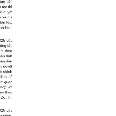
 làm cần
tộc thì
sẽ quyết
h và địa
dân tộc,
ình hình
025 của
công tác
kèm theo
nhân dân
hân dân
hị quyết
i chính
định số
cơ quan
 hợp với
tùy theo
ộc, tín
025 của
ựa chọn,