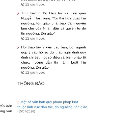
12 giờ trước
Thứ trưởng Bộ Dân tộc và Tôn giáo
Nguyễn Hải Trung: “Cụ thể hóa Luật Tín
ngưỡng, tôn giáo phải bảo đảm quyền
làm chủ của Nhân dân và quyền tự do
tín ngưỡng, tôn giáo”
12 giờ trước
Hội thảo lấy ý kiến các ban, bộ, ngành
góp ý vào hồ sơ dự thảo nghị định quy
định chi tiết một số điều và biện pháp tổ
chức, hướng dẫn thi hành Luật Tín
ngưỡng, tôn giáo
12 giờ trước
THÔNG BÁO
Một số văn bản quy phạm pháp luật
thuộc lĩnh vực dân tộc, tín ngưỡng, tôn giáo
yển đến
(15/07/2026)
ông văn
Bộ Dân tộc và Tôn giáo ban hành Thông