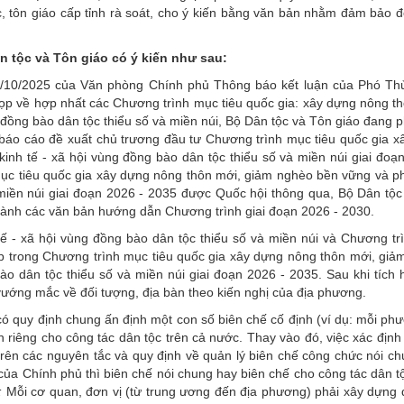
, tôn giáo cấp tỉnh rà soát, cho ý kiến bằng văn bản nhằm đảm bảo 
n tộc và Tôn giáo có ý kiến như sau:
10/2025 của Văn phòng Chính phủ Thông báo kết luận của Phó Th
p về hợp nhất các Chương trình mục tiêu quốc gia: xây dựng nông th
 đồng bào dân tộc thiểu số và miền núi, Bộ Dân tộc và Tôn giáo đang 
báo cáo đề xuất chủ trương đầu tư Chương trình mục tiêu quốc gia x
inh tế - xã hội vùng đồng bào dân tộc thiểu số và miền núi giai đoạ
ục tiêu quốc gia xây dựng nông thôn mới, giảm nghèo bền vững và ph
 miền núi giai đoạn 2026 - 2035 được Quốc hội thông qua, Bộ Dân tộ
hành các văn bản hướng dẫn Chương trình giai đoạn 2026 - 2030.
tế - xã hội vùng đồng bào dân tộc thiểu số và miền núi và Chương t
p trong Chương trình mục tiêu quốc gia xây dựng nông thôn mới, giả
bào dân tộc thiểu số và miền núi giai đoạn 2026 - 2035. Sau khi tích
ướng mắc về đối tượng, địa bàn theo kiến nghị của địa phương.
có quy định chung ấn định một con số biên chế cố định (ví dụ: mỗi ph
h riêng cho công tác dân tộc trên cả nước. Thay vào đó, việc xác định
rên các nguyên tắc và quy định về quản lý biên chế công chức nói c
ủa Chính phủ thì biên chế nói chung hay biên chế cho công tác dân 
:
Mỗi cơ quan, đơn vị (từ trung ương đến địa phương) phải xây dựng 