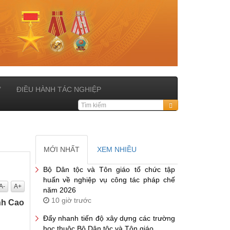
Ử
ĐIỀU HÀNH TÁC NGHIỆP
MỚI NHẤT
XEM NHIỀU
Bộ Dân tộc và Tôn giáo tổ chức tập
huấn về nghiệp vụ công tác pháp chế
A-
A+
năm 2026
10 giờ trước
nh Cao
Đẩy nhanh tiến độ xây dựng các trường
học thuộc Bộ Dân tộc và Tôn giáo