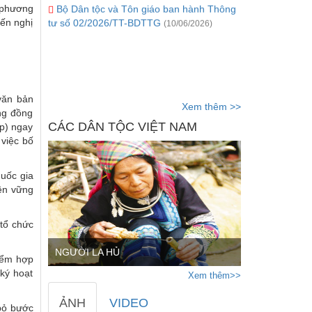
 phương
tư số 02/2026/TT-BDTTG
(10/06/2026)
ến nghị
văn bản
Xem thêm >>
ùng đồng
CÁC DÂN TỘC VIỆT NAM
ệp) ngay
 việc bố
quốc gia
bền vững
 tổ chức
NGƯỜI LA HỦ
điểm hợp
 ký hoạt
Xem thêm>>
ẢNH
VIDEO
 bỏ bước