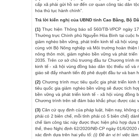
cấp xã phải gửi hồ sơ đến cơ quan công tác dân tộc
hóa thủ tục hành chính”.
Trả lời kiến nghị của UBND tỉnh Cao Bằng, Bộ Dâ
(1)
Thực hiện Thông báo số 560/TB-VPCP ngày 17/
Thường trực Chính phủ Nguyễn Hòa Bình tại cuộc họ
giảm nghèo bền vững, phát triển kinh tế xã hội vùng
cùng với Bộ Nông nghiệp và Môi trường hoàn thiện 
nông thôn mới, giảm nghèo bền vững và phát triển k
2035. Trên cơ sở chủ trương đầu tư Chương trình m
kinh tế - xã hội vùng đồng bào dân tộc thiểu số và
giáo sẽ đẩy nhanh tiến độ phê duyệt đầu tư và ban 
(2)
Chương trình mục tiêu quốc gia phát triển kinh 
tiêu quốc gia giảm nghèo bền vững sẽ được tích hợ
bền vững và phát triển kinh tế - xã hội vùng đồng 
Chương trình trên sẽ đảm bảo khắc phục được các v
(3)
Căn cứ quy định của pháp luật, hiện nay, không 
phải có 2 biên chế, mỗi tỉnh phải có 5 biên chế) dàn
chế làm công tác này được thực hiện phù hợp dựa t
thể, theo Nghị định 62/2020/NĐ-CP ngày 01/6/2020 c
xác định dựa trên hai yếu tố:
(i)
Đề án vị trí việc làm