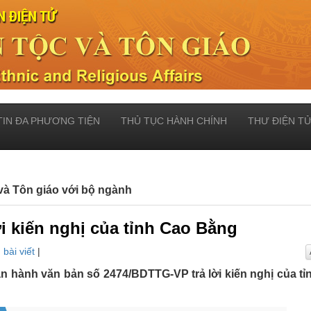
TIN ĐA PHƯƠNG TIỆN
THỦ TỤC HÀNH CHÍNH
THƯ ĐIỆN T
và Tôn giáo với bộ ngành
ời kiến nghị của tỉnh Cao Bằng
 bài viết
|
an hành văn bản số 2474/BDTTG-VP trả lời kiến nghị của tỉ