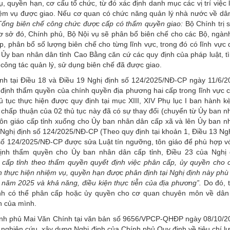
ụ, quyền hạn, cơ cấu tổ chức, từ đó xác định danh mục các vị trí việc
ệm vụ được giao. Nếu cơ quan có chức năng quản lý nhà nước về dân 
) Tổng biên chế công chức được cấp có thẩm quyền giao:
Bộ Chính trị 
 cơ sở đó, Chính phủ, Bộ Nội vụ sẽ phân bổ biên chế cho các Bộ, ngàn
, phân bổ số lượng biên chế cho từng lĩnh vực, trong đó có lĩnh vực 
, Ủy ban nhân dân tỉnh Cao Bằng căn cứ các quy định của pháp luật, t
 công tác quản lý, sử dụng biên chế đã được giao.
ịnh tại Điều 18 và Điều 19 Nghị định số 124/2025/NĐ-CP ngày 11/6/2
định thẩm quyền của chính quyền địa phương hai cấp trong lĩnh vực 
thủ tục thực hiện được quy định tại mục XIII, XIV Phụ lục I ban hành 
chấp thuận của 02 thủ tục này đã có sự thay đổi (chuyển từ Ủy ban 
ôn giáo cấp tỉnh xuống cho Ủy ban nhân dân cấp xã và lên Ủy ban n
i Nghị định số 124/2025/NĐ-CP (Theo quy định tại khoản 1, Điều 13 Ng
số 124/2025/NĐ-CP được sửa Luật tín ngưỡng, tôn giáo để phù hợp vớ
định thẩm quyền cho Ủy ban nhân dân cấp tỉnh, Điều 23 của Nghị 
cấp tỉnh theo thẩm quyền quyết định việc phân cấp, ủy quyền cho 
h thực hiện nhiệm vụ, quyền hạn được phân định tại Nghị định này phù
 năm 2025 và khả năng, điều kiện thực tiễn của địa phương”.
Do đó, 
nh có thể phân cấp hoặc ủy quyền cho cơ quan chuyên môn về dân t
n của mình.
ính phủ Mai Văn Chính tại văn bản số 9656/VPCP-QHĐP ngày 08/10/2
ghiên cứu, xây dựng Nghị định của Chính phủ Quy định về tiêu chí l