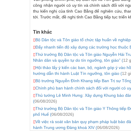
công nhận người có uy tín và chính sách đối với ngư
thu kiến nghị của tỉnh Cao Bằng để nghiên cứu, tham
tới. Trước mắt, đề nghị tỉnh Cao Bằng tiếp tục triển 
Tin khác
Bộ Dân tộc và Tôn giáo tổ chức tập huấn về nghiệ
Đẩy nhanh tiến độ xây dựng các trường học thuộc B
Thứ trưởng Bộ Dân tộc và Tôn giáo Nguyễn Hải Tru
Nhân dân và quyền tự do tín ngưỡng, tôn giáo” (
12 g
Hội thảo lấy ý kiến các ban, bộ, ngành góp ý vào hồ
hướng dẫn thi hành Luật Tín ngưỡng, tôn giáo (
12 g
Bộ trưởng Nguyễn Đình Khang tiếp Ban Trị sự Tổng 
Chính phủ ban hành chính sách đối với người có uy 
Thủ tướng Lê Minh Hưng: Xây dựng Khung bảo đảm a
(
06/08/2026)
Thứ trưởng Bộ Dân tộc và Tôn giáo Y Thông tiếp Đoà
phố Huế (
06/08/2026)
Về việc rà soát văn bản quy phạm pháp luật bảo đả
hành Trung ương Đảng khoá XIV (
06/08/2026)