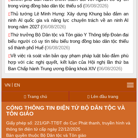
trong vùng đồng bào dân tộc thiểu số (
06/08/2026)
Thủ tướng Lê Minh Hưng: Xây dựng Khung bảo đảm an
ninh AI quốc gia và năng lực chuyên trách về an ninh AI
trong năm 2027 (
06/08/2026)
Thứ trưởng Bộ Dân tộc và Tôn giáo Y Thông tiếp Đoàn đại
biểu người có uy tín tiêu biểu trong đồng bào dân tộc thiểu
số thành phố Huế (
06/08/2026)
Về việc rà soát văn bản quy phạm pháp luật bảo đảm phù
hợp với các nghị quyết, kết luận của Hội nghị lần thứ ba
Ban Chấp hành Trung ương Đảng khoá XIV (
06/08/2026)
|
VN
EN
Tog
navi
Trang chủ
Lên đầu trang
CỔNG THÔNG TIN ĐIỆN TỬ BỘ DÂN TỘC VÀ
TÔN GIÁO
Giấy phép số: 221/GP-TTĐT do Cục Phát thanh, truyền hình và
thông tin điện tử cấp ngày 22/12/2025
Bản quyền thuộc Bộ Dân tộc và Tôn giáo