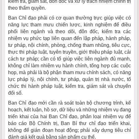
kiểm tra, giám sát, đôn đốc và xử lý trách nhiệm chính trị
theo thẩm quyền.
Ban Chỉ đạo phải có cơ quan thường trực giúp việc có
năng lực tham mưu chiến lược, kinh nghiệm để điều
phối liên ngành và theo dõi, đôn đốc, kiểm tra các
nhiệm vụ phức tạp liên quan đến lập pháp, hành pháp,
tư pháp, nội chính, phòng, chống tham nhũng, tiêu cực,
thực thi pháp luật, tuyên truyền, giới thiệu pháp luật, cải
cách tư pháp; cần có tổ giúp việc liên ngành đủ mạnh,
không chỉ làm nhiệm vụ hành chính, tổng hợp các cuộc
họp, mà phải là bộ phận tham mưu chính sách, có năng
lực pháp lý, nội chính, tư pháp, quản trị nhà nước, tổ
chức thi hành pháp luật, kiểm tra, giám sát và chuyển
đổi số.
Ban Chỉ đạo mới cần rà soát toàn bộ chương trình, kế
hoạch, kết luận, hồ sơ, dữ liệu và những nhiệm vụ đang
triển khai của hai Ban Chỉ đạo, phân loại nhiệm vụ để
báo cáo Bộ Chính trị, Ban Bí thư chỉ đạo triển khai,
không để gián đoạn hoạt động; phải xây dựng tiêu chí
đánh giá kết quả bằng sản phẩm cụ thể.