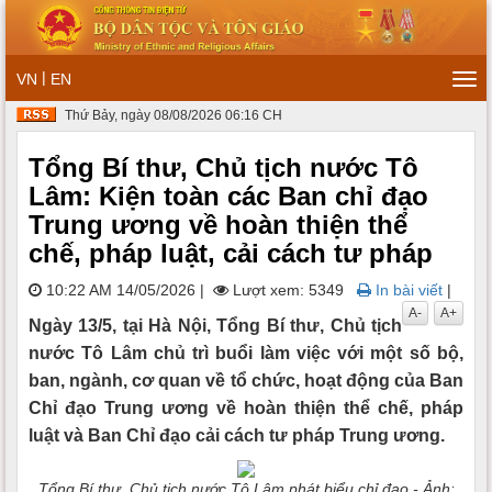
|
VN
EN
Tog
navi
Thứ Bảy, ngày 08/08/2026 06:16 CH
Tổng Bí thư, Chủ tịch nước Tô
Lâm: Kiện toàn các Ban chỉ đạo
Trung ương về hoàn thiện thể
chế, pháp luật, cải cách tư pháp
10:22 AM 14/05/2026
|
Lượt xem: 5349
In bài viết
|
A-
A+
Ngày 13/5, tại Hà Nội, Tổng Bí thư, Chủ tịch
nước Tô Lâm chủ trì buổi làm việc với một số bộ,
ban, ngành, cơ quan về tổ chức, hoạt động của Ban
Chỉ đạo Trung ương về hoàn thiện thể chế, pháp
luật và Ban Chỉ đạo cải cách tư pháp Trung ương.
Tổng Bí thư, Chủ tịch nước Tô Lâm phát biểu chỉ đạo - Ảnh: