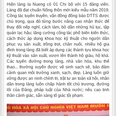
Hiện làng Ia Nueng có 01 Chi bộ với 15 đảng viên.
Làng đã đạt chuẩn Nông thôn mới kiểu mẫu năm 2019.
Công tác tuyên truyền, vận động đồng bào DTTS được
chú trọng, qua đó từng bước nâng cao nhận thức để
thay đổi nếp nghĩ, cách làm, bỏ dần những hủ tục, tập
quán lạc hậu; tăng cường công tác phổ biến kiến thức,
cách thức áp dụng khoa học kỹ thuật cho người dân
phục vụ sản xuất, trồng trọt, chăn nuôi, nhiều hộ gia
đình trong làng đã biết áp dụng các thành tựu khoa học
kỹ thuật vào sản xuất, vươn lên thành hộ giàu, hộ khá.
Các tuyến đường trong làng, nhà văn hóa, khu thể
thao... thường xuyên được vệ sinh sạch sẽ, bảo đảm
cảnh quan môi trường xanh, sạch, đẹp. Làng luôn giữ
vững được an ninh chính trị, trật tự an toàn xã hội, nhân
dân trong làng luôn chấp hành tốt chủ trương, đường
lối của Đảng, pháp luật của Nhà nước; nêu cao tinh
thần cảnh giác, sẵn sàng tố giác tội phạm.