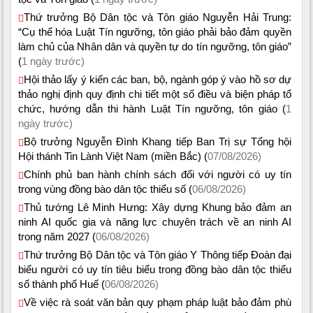
Thứ trưởng Bộ Dân tộc và Tôn giáo Nguyễn Hải Trung:
“Cụ thể hóa Luật Tín ngưỡng, tôn giáo phải bảo đảm quyền
làm chủ của Nhân dân và quyền tự do tín ngưỡng, tôn giáo”
(
1 ngày trước)
Hội thảo lấy ý kiến các ban, bộ, ngành góp ý vào hồ sơ dự
thảo nghị định quy định chi tiết một số điều và biện pháp tổ
chức, hướng dẫn thi hành Luật Tín ngưỡng, tôn giáo (
1
ngày trước)
Bộ trưởng Nguyễn Đình Khang tiếp Ban Trị sự Tổng hội
Hội thánh Tin Lành Việt Nam (miền Bắc) (
07/08/2026)
Chính phủ ban hành chính sách đối với người có uy tín
trong vùng đồng bào dân tộc thiểu số (
06/08/2026)
Thủ tướng Lê Minh Hưng: Xây dựng Khung bảo đảm an
ninh AI quốc gia và năng lực chuyên trách về an ninh AI
trong năm 2027 (
06/08/2026)
Thứ trưởng Bộ Dân tộc và Tôn giáo Y Thông tiếp Đoàn đại
biểu người có uy tín tiêu biểu trong đồng bào dân tộc thiểu
số thành phố Huế (
06/08/2026)
Về việc rà soát văn bản quy phạm pháp luật bảo đảm phù