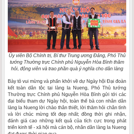
Ủy viên Bộ Chính trị, Bí thư Trung ương Đảng, Phó Thủ
tướng Thường trực Chính phủ Nguyễn Hòa Bình thăm
hỏi, động viên và trao phần quà ý nghĩa cho dân làng
Bày tỏ vui mừng và phấn khởi về dự Ngày hội Đại đoàn
kết toàn dân tộc tại làng Ia Nueng, Phó Thủ tướng
Thường trực Chính phủ Nguyễn Hòa Bình gửi tới các
đại biểu tham dự Ngày hội, toàn thể bà con nhân dân
làng Ia Nueng lời chào thân thiết, lời thăm hỏi chân tình
và lời chúc mừng tốt đẹp nhất; đồng thời ghi nhận,
đánh giá cao những kết quả của tích cực trong phát
triển kinh tế - xã hội mà cán bộ, nhân dân làng Ia Nueng
đạt được thời gian qua.