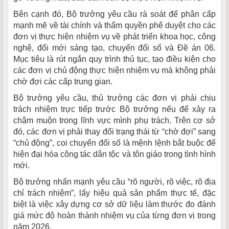
Bên cạnh đó, Bộ trưởng yêu cầu rà soát để phân cấp
mạnh mẽ về tài chính và thẩm quyền phê duyệt cho các
đơn vị thực hiện nhiệm vụ về phát triển khoa học, công
nghệ, đổi mới sáng tạo, chuyển đổi số và Đề án 06.
Mục tiêu là rút ngắn quy trình thủ tục, tạo điều kiện cho
các đơn vị chủ động thực hiện nhiệm vụ mà không phải
chờ đợi các cấp trung gian.
Bộ trưởng yêu cầu, thủ trưởng các đơn vị phải chịu
trách nhiệm trực tiếp trước Bộ trưởng nếu để xảy ra
chậm muộn trong lĩnh vực mình phụ trách. Trên cơ sở
đó, các đơn vị phải thay đổi trạng thái từ “chờ đợi” sang
“chủ động”, coi chuyển đổi số là mệnh lệnh bắt buộc để
hiện đại hóa công tác dân tộc và tôn giáo trong tình hình
mới.
Bộ trưởng nhấn mạnh yêu cầu “rõ người, rõ việc, rõ địa
chỉ trách nhiệm”, lấy hiệu quả sản phẩm thực tế, đặc
biệt là việc xây dựng cơ sở dữ liệu làm thước đo đánh
giá mức độ hoàn thành nhiệm vụ của từng đơn vị trong
năm 2026.