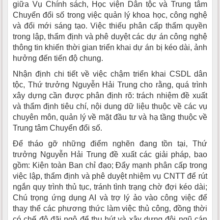
giữa Vụ Chính sách, Học viện Dân tộc và Trung tâm
Chuyển đổi số trong việc quản lý khoa học, công nghệ
và đổi mới sáng tạo. Việc thiếu phân cấp thẩm quyền
trong lập, thẩm định và phê duyệt các dự án công nghệ
thông tin khiến thời gian triển khai dự án bị kéo dài, ảnh
hưởng đến tiến độ chung.
Nhận định chi tiết về việc chậm triển khai CSDL dân
tộc, Thứ trưởng Nguyễn Hải Trung cho rằng, quá trình
xây dựng cần được phân định rõ: trách nhiệm đề xuất
và thẩm định tiêu chí, nội dung dữ liệu thuộc về các vụ
chuyên môn, quản lý về mặt đầu tư và hạ tầng thuộc về
Trung tâm Chuyển đổi số.
Để tháo gỡ những điểm nghẽn đang tồn tại, Thứ
trưởng Nguyễn Hải Trung đề xuất các giải pháp, bao
gồm: Kiện toàn Ban chỉ đạo; Đẩy mạnh phân cấp trong
việc lập, thẩm định và phê duyệt nhiệm vụ CNTT để rút
ngắn quy trình thủ tục, tránh tình trạng chờ đợi kéo dài;
Chú trọng ứng dụng AI và trợ lý ảo vào công việc để
thay thế các phương thức làm việc thủ công, đồng thời
có chế độ đãi ngộ để thu hút và xây dựng đội ngũ cán