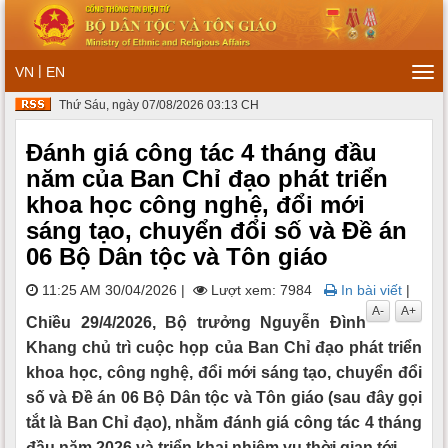
|
VN
EN
Tog
navi
Thứ Sáu, ngày 07/08/2026 03:13 CH
Đánh giá công tác 4 tháng đầu
năm của Ban Chỉ đạo phát triển
khoa học công nghệ, đổi mới
sáng tạo, chuyển đổi số và Đề án
06 Bộ Dân tộc và Tôn giáo
11:25 AM 30/04/2026
|
Lượt xem: 7984
In bài viết
|
A-
A+
Chiều 29/4/2026, Bộ trưởng Nguyễn Đình
Khang chủ trì cuộc họp của Ban Chỉ đạo phát triển
khoa học, công nghệ, đổi mới sáng tạo, chuyển đổi
số và Đề án 06 Bộ Dân tộc và Tôn giáo (sau đây gọi
tắt là Ban Chỉ đạo), nhằm đánh giá công tác 4 tháng
đầu năm 2026 và triển khai nhiệm vụ thời gian tới.