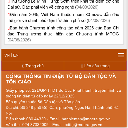
Thủ tướng Lê Minh Hưng: Sớm triển khai thí điểm cơ chế
Đại sứ, Đặc phái viên về công nghệ (
04/08/2026)
Đến năm 2045, Việt Nam thuộc nhóm 30 nước dẫn đầu
thế giới về chính phủ điện tử/chính phủ số (
04/08/2026)
Ban hành Chương trình công tác năm 2026 của Ban Chỉ
đạo Trung ương thực hiện các Chương trình MTQG
(
04/08/2026)
|
VN
EN
Tog
navi
Trang chủ
Lên đầu trang
CỔNG THÔNG TIN ĐIỆN TỬ BỘ DÂN TỘC VÀ
TÔN GIÁO
Giấy phép số: 221/GP-TTĐT do Cục Phát thanh, truyền hình và
thông tin điện tử cấp ngày 22/12/2025
Bản quyền thuộc Bộ Dân tộc và Tôn giáo
Địa chỉ: Số 349 phố Đội Cấn, phường Ngọc Hà, Thành phố Hà
Nội
Điện thoại: 080 44329 - Email: banbientap@moera.gov.vn
Văn thư: 024 37332009 - Email: bdttg@moera.gov.vn