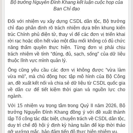
Bộ trưởng Nguyễn Đình Khang kết luận cuộc họp của
Ban Chỉ đạo
Đối với nhiệm vụ xây dựng CSDL dân tộc, Bộ trưởng
chỉ đạo phân định rõ trách nhiệm dựa trên khung kiến
trúc Chính phủ điện tử, thay vì để các đơn vị triển khai
rời rạc hoặc dồn hết vào một đầu mối không có đủ chức
năng thẩm quyền thực hiện. Từng đơn vị phải chịu
trách nhiệm về tính “đúng, đủ, sạch, sống” của dữ liệu
thuộc lĩnh vực mình quản lý.
Ông cũng yêu cầu các đơn vị không được “vừa làm
vừa mò”, mà chủ động học tập mô hình của Bộ Công
an, đề xuất kết nối và chia sẻ dữ liệu từ CSDL quốc gia
về dân cư để tiết kiệm thời gian và nguồn lực cho
ngành.
Với 15 nhiệm vụ trọng tâm trong Quý II năm 2026, Bộ
trưởng Nguyễn Đình Khang đồng ý với đề xuất thành
lập Tổ công tác đặc biệt, chuyên trách về CSDL dân tộc,
duy trì chế độ hội ý định kỳ hàng tuần để kịp thời tháo
gỡ vướng mắc, bảo đảm tiến độ thực hiện nhiệm vụ.