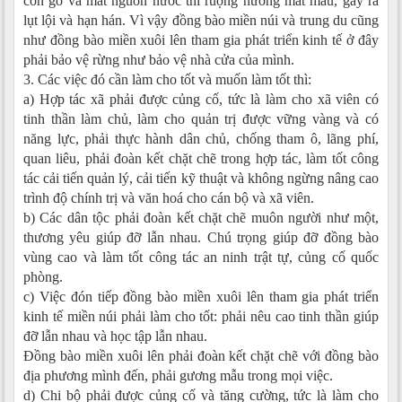
còn gỗ và mất nguồn nước thì ruộng nương mất màu, gây ra
lụt lội và hạn hán. Vì vậy đồng bào miền núi và trung du cũng
như đồng bào miền xuôi lên tham gia phát triển kinh tế ở đây
phải bảo vệ rừng như bảo vệ nhà cửa của mình.
3. Các việc đó cần làm cho tốt và muốn làm tốt thì:
a) Hợp tác xã phải được củng cố, tức là làm cho xã viên có
tinh thần làm chủ, làm cho quản trị được vững vàng và có
năng lực, phải thực hành dân chủ, chống tham ô, lãng phí,
quan liêu, phải đoàn kết chặt chẽ trong hợp tác, làm tốt công
tác cải tiến quản lý, cải tiến kỹ thuật và không ngừng nâng cao
trình độ chính trị và văn hoá cho cán bộ và xã viên.
b) Các dân tộc phải đoàn kết chặt chẽ muôn người như một,
thương yêu giúp đỡ lẫn nhau. Chú trọng giúp đỡ đồng bào
vùng cao và làm tốt công tác an ninh trật tự, củng cố quốc
phòng.
c) Việc đón tiếp đồng bào miền xuôi lên tham gia phát triển
kinh tế miền núi phải làm cho tốt: phải nêu cao tinh thần giúp
đỡ lẫn nhau và học tập lẫn nhau.
Đồng bào miền xuôi lên phải đoàn kết chặt chẽ với đồng bào
địa phương mình đến, phải gương mẫu trong mọi việc.
d) Chi bộ phải được củng cố và tăng cường, tức là làm cho