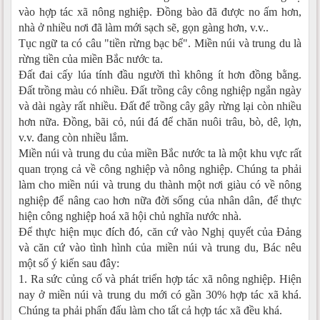
vào hợp tác xã nông nghiệp. Đồng bào đã được no ấm hơn,
nhà ở nhiều nơi đã làm mới sạch sẽ, gọn gàng hơn, v.v..
Tục ngữ ta có câu "tiền rừng bạc bể". Miền núi và trung du là
rừng tiền của miền Bắc nước ta.
Đất đai cấy lúa tính đầu người thì không ít hơn đồng bằng.
Đất trồng màu có nhiều. Đất trồng cây công nghiệp ngắn ngày
và dài ngày rất nhiều. Đất để trồng cây gây rừng lại còn nhiều
hơn nữa. Đồng, bãi cỏ, núi đá để chăn nuôi trâu, bò, dê, lợn,
v.v. đang còn nhiều lắm.
Miền núi và trung du của miền Bắc nước ta là một khu vực rất
quan trọng cả về công nghiệp và nông nghiệp. Chúng ta phải
làm cho miền núi và trung du thành một nơi giàu có về nông
nghiệp để nâng cao hơn nữa đời sống của nhân dân, để thực
hiện công nghiệp hoá xã hội chủ nghĩa nước nhà.
Để thực hiện mục đích đó, căn cứ vào Nghị quyết của Đảng
và căn cứ vào tình hình của miền núi và trung du, Bác nêu
một số ý kiến sau đây:
1. Ra sức củng cố và phát triển hợp tác xã nông nghiệp. Hiện
nay ở miền núi và trung du mới có gần 30% hợp tác xã khá.
Chúng ta phải phấn đấu làm cho tất cả hợp tác xã đều khá.