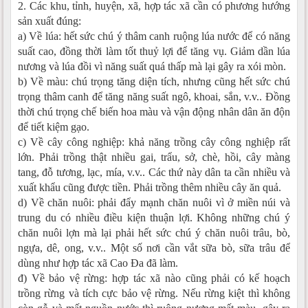
2. Các khu, tỉnh, huyện, xã, hợp tác xã cần có phương hướng
sản xuất đúng:
a) Về lúa: hết sức chú ý thâm canh ruộng lúa nước để có năng
suất cao, đồng thời làm tốt thuỷ lợi để tăng vụ. Giảm dần lúa
nương và lúa đồi vì năng suất quá thấp mà lại gây ra xói mòn.
b) Về màu: chú trọng tăng diện tích, nhưng cũng hết sức chú
trọng thâm canh để tăng năng suất ngô, khoai, sắn, v.v.. Đồng
thời chú trọng chế biến hoa màu và vận động nhân dân ăn độn
để tiết kiệm gạo.
c) Về cây công nghiệp: khả năng trồng cây công nghiệp rất
lớn. Phải trồng thật nhiều gai, trẩu, sở, chè, hồi, cây màng
tang, đỗ tương, lạc, mía, v.v.. Các thứ này dân ta cần nhiều và
xuất khẩu cũng được tiền. Phải trồng thêm nhiều cây ăn quả.
d) Về chăn nuôi: phải đẩy mạnh chăn nuôi vì ở miền núi và
trung du có nhiều điều kiện thuận lợi. Không những chú ý
chăn nuôi lợn mà lại phải hết sức chú ý chăn nuôi trâu, bò,
ngựa, dê, ong, v.v.. Một số nơi cần vắt sữa bò, sữa trâu để
dùng như hợp tác xã Cao Đa đã làm.
đ) Về bảo vệ rừng: hợp tác xã nào cũng phải có kế hoạch
trồng rừng và tích cực bảo vệ rừng. Nếu rừng kiệt thì không