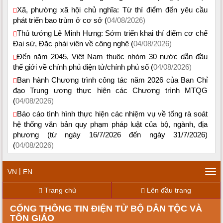
Xã, phường xã hội chủ nghĩa: Từ thí điểm đến yêu cầu
phát triển bao trùm ở cơ sở (
04/08/2026)
Thủ tướng Lê Minh Hưng: Sớm triển khai thí điểm cơ chế
Đại sứ, Đặc phái viên về công nghệ (
04/08/2026)
Đến năm 2045, Việt Nam thuộc nhóm 30 nước dẫn đầu
thế giới về chính phủ điện tử/chính phủ số (
04/08/2026)
Ban hành Chương trình công tác năm 2026 của Ban Chỉ
đạo Trung ương thực hiện các Chương trình MTQG
(
04/08/2026)
Báo cáo tình hình thực hiện các nhiệm vụ về tổng rà soát
hệ thống văn bản quy phạm pháp luật của bộ, ngành, địa
phương (từ ngày 16/7/2026 đến ngày 31/7/2026)
(
04/08/2026)
|
VN
EN
Tog
navi
Trang chủ
Lên đầu trang
CỔNG THÔNG TIN ĐIỆN TỬ BỘ DÂN TỘC VÀ
TÔN GIÁO