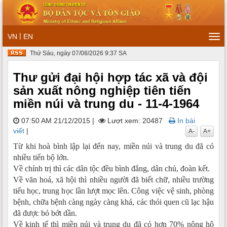
|
VN
EN
Tog
navi
Thứ Sáu, ngày 07/08/2026 9:37 SA
Thư gửi đại hội hợp tác xã và đội
sản xuất nông nghiệp tiên tiến
miền núi và trung du - 11-4-1964
07:50 AM 21/12/2015
|
Lượt xem: 20487
In bài
viết
|
A-
A+
Từ khi hoà bình lập lại đến nay, miền núi và trung du đã có
nhiều tiến bộ lớn.
Về chính trị thì các dân tộc đều bình đẳng, dân chủ, đoàn kết.
Về văn hoá, xã hội thì nhiều người đã biết chữ, nhiều trường
tiểu học, trung học lần lượt mọc lên. Công việc vệ sinh, phòng
bệnh, chữa bệnh càng ngày càng khá, các thói quen cũ lạc hậu
đã được bỏ bớt dần.
Về kinh tế thì miền núi và trung du đã có hơn 70% nông hộ