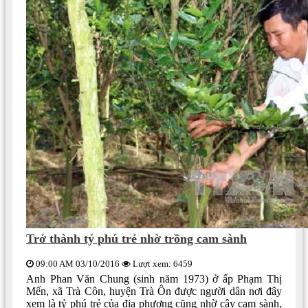
Trở thành tỷ phú trẻ nhờ trồng cam sành
09:00 AM 03/10/2016
Lượt xem: 6459
Anh Phan Văn Chung (sinh năm 1973) ở ấp Phạm Thị
Mến, xã Trà Côn, huyện Trà Ôn được người dân nơi đây
xem là tỷ phú trẻ của địa phương cũng nhờ cây cam sành,