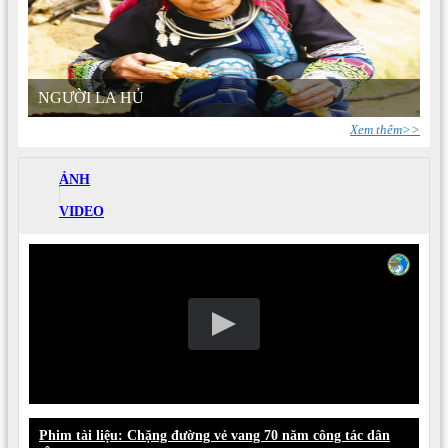
NGƯỜI LA HỦ
Xem thêm>>
ẢNH
VIDEO
Phim tài liệu: Chặng đường vẻ vang 70 năm công tác dân