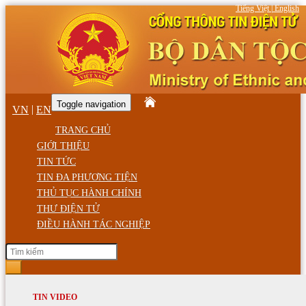
Tiếng Việt
|
English
Toggle navigation
|
VN
EN
TRANG CHỦ
GIỚI THIỆU
TIN TỨC
TIN ĐA PHƯƠNG TIỆN
THỦ TỤC HÀNH CHÍNH
THƯ ĐIỆN TỬ
ĐIỀU HÀNH TÁC NGHIỆP
Thứ Bảy, ngày 08/08/2026 10:45 SA
GIỚI THIỆU
TIN HOẠT ĐỘNG
TIN VIDEO