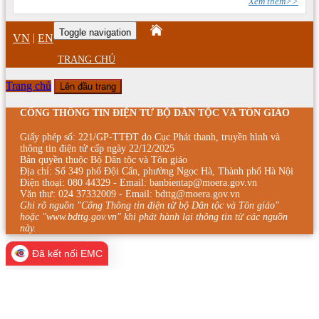
Xem thêm>>
Toggle navigation
|
VN
EN
TRANG CHỦ
Trang chủ
Lên đầu trang
CỔNG THÔNG TIN ĐIỆN TỬ BỘ DÂN TỘC VÀ TÔN GIÁO
Giấy phép số: 221/GP-TTĐT do Cục Phát thanh, truyền hình và
thông tin điện tử cấp ngày 22/12/2025
Bản quyền thuộc Bộ Dân tộc và Tôn giáo
Địa chỉ: Số 349 phố Đội Cấn, phường Ngọc Hà, Thành phố Hà Nội
Điện thoại: 080 44329 - Email: banbientap@moera.gov.vn
Văn thư: 024 37332009 - Email: bdttg@moera.gov.vn
Ghi rõ nguồn "Cổng Thông tin điện tử bộ Dân tộc và Tôn giáo"
hoặc "www.bdttg.gov.vn" khi phát hành lại thông tin từ các nguồn
này.
Đã kết nối EMC