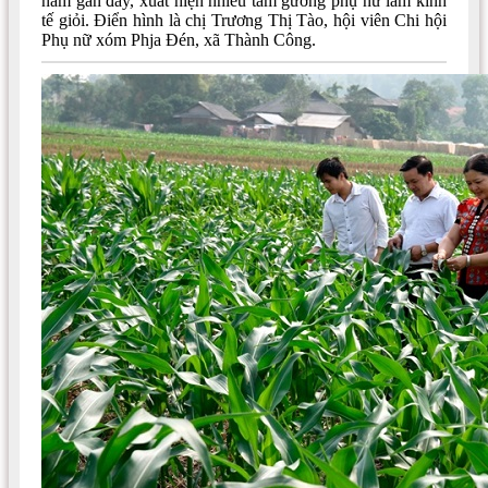
năm gần đây, xuất hiện nhiều tấm gương phụ nữ làm kinh
tế giỏi. Điển hình là chị Trương Thị Tào, hội viên Chi hội
Phụ nữ xóm Phja Đén, xã Thành Công.