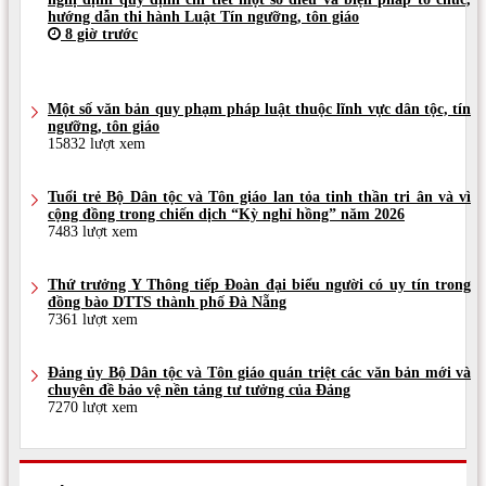
hướng dẫn thi hành Luật Tín ngưỡng, tôn giáo
8 giờ trước
Một số văn bản quy phạm pháp luật thuộc lĩnh vực dân tộc, tín
ngưỡng, tôn giáo
15832 lượt xem
Tuổi trẻ Bộ Dân tộc và Tôn giáo lan tỏa tinh thần tri ân và vì
cộng đồng trong chiến dịch “Kỳ nghỉ hồng” năm 2026
7483 lượt xem
Thứ trưởng Y Thông tiếp Đoàn đại biểu người có uy tín trong
đồng bào DTTS thành phố Đà Nẵng
7361 lượt xem
Đảng ủy Bộ Dân tộc và Tôn giáo quán triệt các văn bản mới và
chuyên đề bảo vệ nền tảng tư tưởng của Đảng
7270 lượt xem