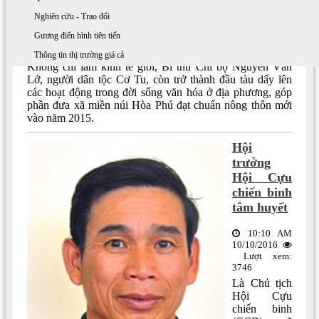
Nghiên cứu - Trao đổi
Người mang “văn hóa” về thôn, bản
Gương điển hình tiên tiến
08:30 AM 11/10/2016
Lượt xem: 7072
Thông tin thị trường giá cả
Không chỉ làm kinh tế giỏi, Bí thư Chi bộ Nguyễn Văn
Lớ, người dân tộc Cơ Tu, còn trở thành đầu tàu dấy lên
các hoạt động trong đời sống văn hóa ở địa phương, góp
phần đưa xã miền núi Hòa Phú đạt chuẩn nông thôn mới
vào năm 2015.
Hội
trưởng
Hội Cựu
chiến binh
tâm huyết
10:10 AM
10/10/2016
Lượt xem:
3746
Là Chủ tịch
Hội Cựu
chiến binh