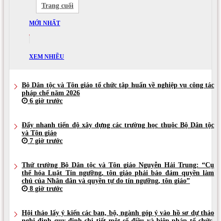
Trang cuối
MỚI NHẤT
XEM NHIỀU
Bộ Dân tộc và Tôn giáo tổ chức tập huấn về nghiệp vụ công tác
pháp chế năm 2026
6 giờ trước
Đẩy nhanh tiến độ xây dựng các trường học thuộc Bộ Dân tộc
và Tôn giáo
7 giờ trước
Thứ trưởng Bộ Dân tộc và Tôn giáo Nguyễn Hải Trung: “Cụ
thể hóa Luật Tín ngưỡng, tôn giáo phải bảo đảm quyền làm
chủ của Nhân dân và quyền tự do tín ngưỡng, tôn giáo”
8 giờ trước
Hội thảo lấy ý kiến các ban, bộ, ngành góp ý vào hồ sơ dự thảo
nghị định quy định chi tiết một số điều và biện pháp tổ chức,