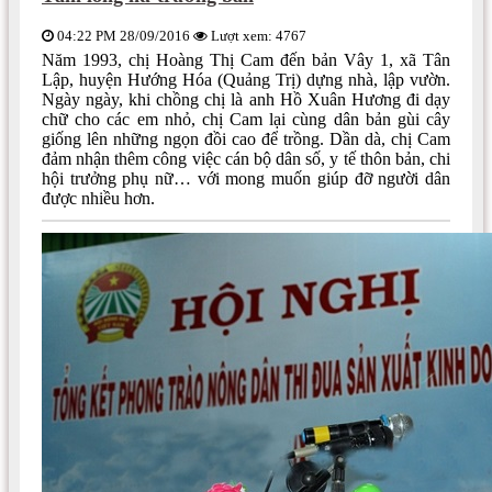
04:22 PM 28/09/2016
Lượt xem: 4767
Năm 1993, chị Hoàng Thị Cam đến bản Vây 1, xã Tân
Lập, huyện Hướng Hóa (Quảng Trị) dựng nhà, lập vườn.
Ngày ngày, khi chồng chị là anh Hồ Xuân Hương đi dạy
chữ cho các em nhỏ, chị Cam lại cùng dân bản gùi cây
giống lên những ngọn đồi cao để trồng. Dần dà, chị Cam
đảm nhận thêm công việc cán bộ dân số, y tế thôn bản, chi
hội trưởng phụ nữ… với mong muốn giúp đỡ người dân
được nhiều hơn.