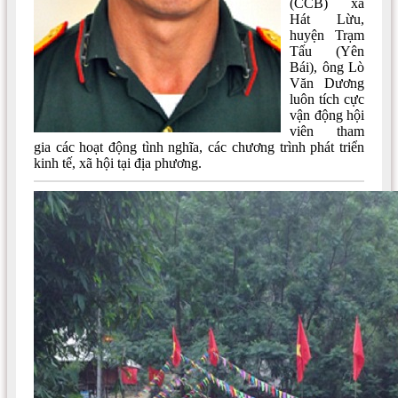
(CCB) xã
Hát Lừu,
huyện Trạm
Tấu (Yên
Bái), ông Lò
Văn Dương
luôn tích cực
vận động hội
viên tham
gia các hoạt động tình nghĩa, các chương trình phát triển
kinh tế, xã hội tại địa phương.