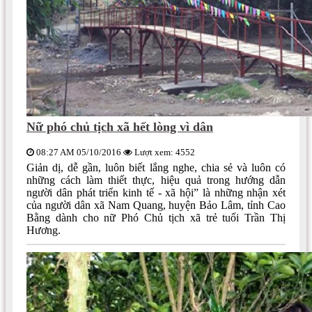
Nữ phó chủ tịch xã hết lòng vì dân
08:27 AM 05/10/2016
Lượt xem: 4552
Giản dị, dễ gần, luôn biết lắng nghe, chia sẻ và luôn có
những cách làm thiết thực, hiệu quả trong hướng dẫn
người dân phát triển kinh tế - xã hội” là những nhận xét
của người dân xã Nam Quang, huyện Bảo Lâm, tỉnh Cao
Bằng dành cho nữ Phó Chủ tịch xã trẻ tuổi Trần Thị
Hương.